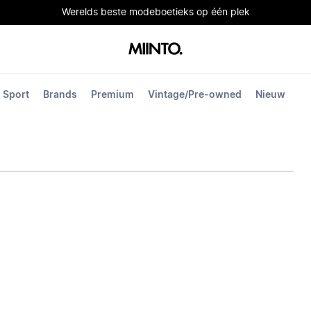
Werelds beste modeboetieks op één plek
Sport
Brands
Premium
Vintage/Pre-owned
Nieuw