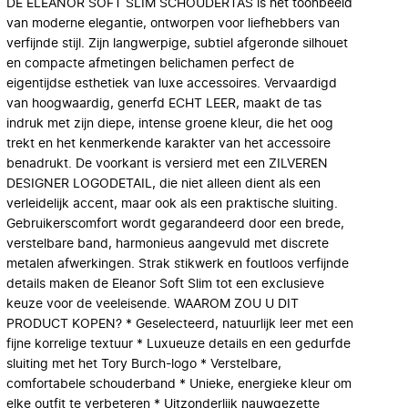
DE ELEANOR SOFT SLIM SCHOUDERTAS is het toonbeeld
van moderne elegantie, ontworpen voor liefhebbers van
verfijnde stijl. Zijn langwerpige, subtiel afgeronde silhouet
en compacte afmetingen belichamen perfect de
eigentijdse esthetiek van luxe accessoires. Vervaardigd
van hoogwaardig, generfd ECHT LEER, maakt de tas
indruk met zijn diepe, intense groene kleur, die het oog
trekt en het kenmerkende karakter van het accessoire
benadrukt. De voorkant is versierd met een ZILVEREN
DESIGNER LOGODETAIL, die niet alleen dient als een
verleidelijk accent, maar ook als een praktische sluiting.
Gebruikerscomfort wordt gegarandeerd door een brede,
verstelbare band, harmonieus aangevuld met discrete
metalen afwerkingen. Strak stikwerk en foutloos verfijnde
details maken de Eleanor Soft Slim tot een exclusieve
keuze voor de veeleisende. WAAROM ZOU U DIT
PRODUCT KOPEN? * Geselecteerd, natuurlijk leer met een
fijne korrelige textuur * Luxueuze details en een gedurfde
sluiting met het Tory Burch-logo * Verstelbare,
comfortabele schouderband * Unieke, energieke kleur om
elke outfit te verbeteren * Uitzonderlijk nauwgezette