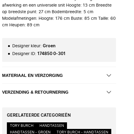
afwerking en een universele snit Hoogte: 13 cm Breedte
op breedste punt: 27 cm Bodembreedte: 5 cm
Modelafmetingen: Hoogte: 176 cm Buste: 85 cm Taille: 60
cm Heupen: 89 cm
Designer kleur
:
Groen
Designer ID
:
174850 0-301
MATERIAAL EN VERZORGING
VERZENDING & RETOURNERING
GERELATEERDE CATEGORIEËN
TORY BURCH
HANDTASSEN
HANDTASSEN - GROEN
TORY BURCH - HANDTASSEN