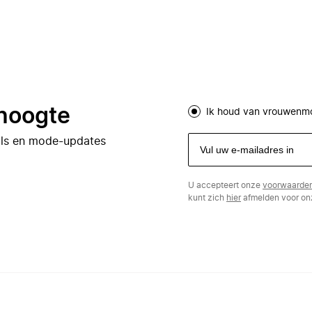
 hoogte
Ik houd van vrouwenm
eals en mode-updates
U accepteert onze
voorwaarde
kunt zich
hier
afmelden voor onz