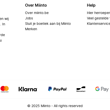
Over Miinto
Help
Over miinto.be
Hier herroepe
Jobs
Veel gestelde
en wij
Sluit je boetiek aan bij Miinto
Klantenservic
. In
Merken
rde
u
© 2025 Miinto - All rights reserved