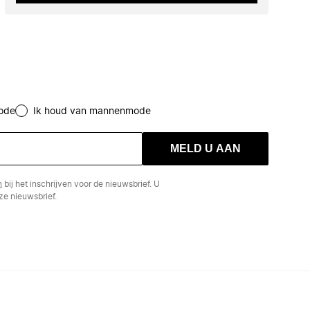
ode
Ik houd van mannenmode
MELD U AAN
n
bij het inschrijven voor de nieuwsbrief. U
e nieuwsbrief.