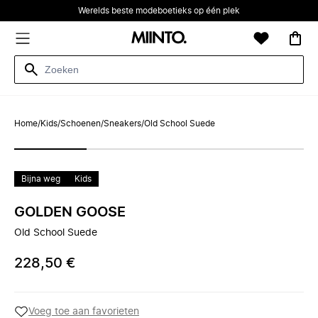
Werelds beste modeboetieks op één plek
Home
/
Kids
/
Schoenen
/
Sneakers
/
Old School Suede
Bijna weg
Kids
GOLDEN GOOSE
Old School Suede
228,50 €
Voeg toe aan favorieten