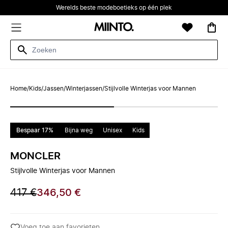
Werelds beste modeboetieks op één plek
Home
/
Kids
/
Jassen
/
Winterjassen
/
Stijlvolle Winterjas voor Mannen
Bespaar 17%
Bijna weg
Unisex
Kids
MONCLER
Stijlvolle Winterjas voor Mannen
417 €
346,50 €
Voeg toe aan favorieten