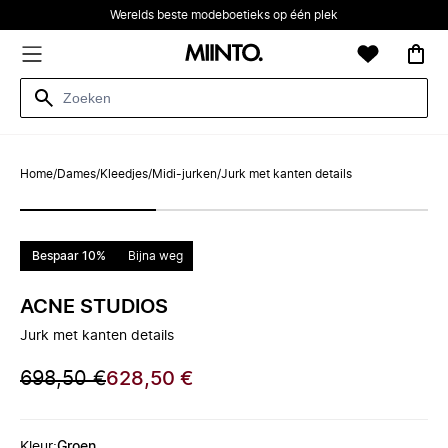
Werelds beste modeboetieks op één plek
Home
/
Dames
/
Kleedjes
/
Midi-jurken
/
Jurk met kanten details
Bespaar 10%
Bijna weg
ACNE STUDIOS
Jurk met kanten details
698,50 €
628,50 €
Kleur
:
Groen