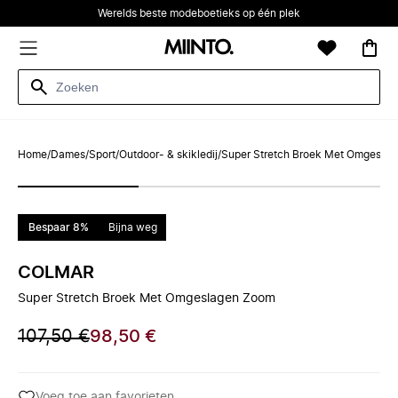
Werelds beste modeboetieks op één plek
Home
/
Dames
/
Sport
/
Outdoor- & skikledij
/
Super Stretch Broek Met Omgesla
Bespaar 8%
Bijna weg
COLMAR
Super Stretch Broek Met Omgeslagen Zoom
107,50 €
98,50 €
Voeg toe aan favorieten