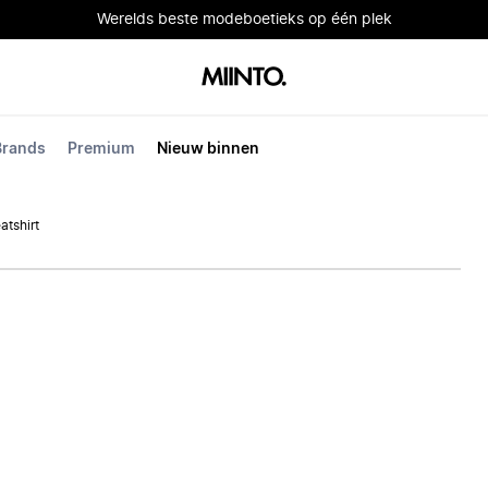
Werelds beste modeboetieks op één plek
Brands
Premium
Nieuw binnen
atshirt