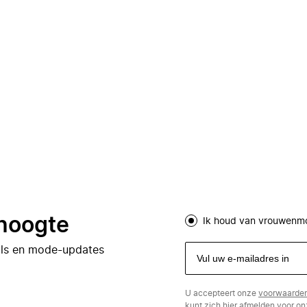
 hoogte
Ik houd van vrouwenm
eals en mode-updates
U accepteert onze
voorwaarde
kunt zich
hier
afmelden voor onz