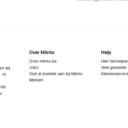
Over Miinto
Help
Over miinto.be
Hier herroepe
Jobs
Veel gestelde
en wij
Sluit je boetiek aan bij Miinto
Klantenservic
. In
Merken
rde
u