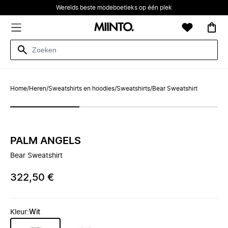
Werelds beste modeboetieks op één plek
Home
/
Heren
/
Sweatshirts en hoodies
/
Sweatshirts
/
Bear Sweatshirt
PALM ANGELS
Bear Sweatshirt
322,50 €
Kleur
:
Wit