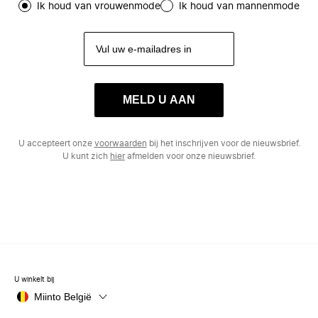
Ik houd van vrouwenmode
Ik houd van mannenmode
MELD U AAN
U accepteert onze
voorwaarden
bij het inschrijven voor de nieuwsbrief.
U kunt zich
hier
afmelden voor onze nieuwsbrief.
U winkelt bij
Miinto België