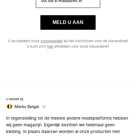
MELD U AAN
U accepteert onze
voorwaarden
bij het inschrijven voor de nieuwsbrief.
U kunt zich
hier
afmelden voor onze nieuwsbrief.
U winkelt bij
Miinto België
In tegenstelling tot de meeste andere modeplatforms hebben
wij geen magazijn. Eigenlijk bezitten we helemaal geen
kleding. In plaats daarvan worden al onze producten met