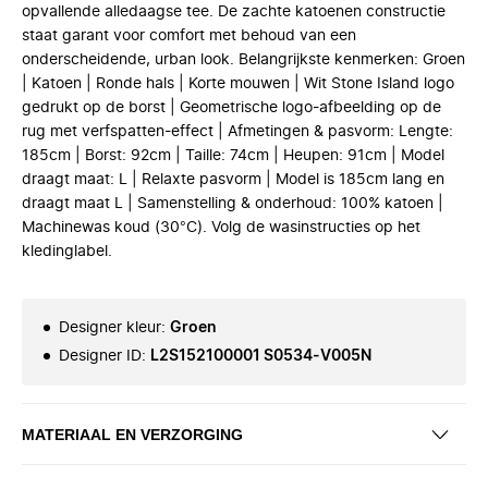
opvallende alledaagse tee. De zachte katoenen constructie
staat garant voor comfort met behoud van een
onderscheidende, urban look. Belangrijkste kenmerken: Groen
| Katoen | Ronde hals | Korte mouwen | Wit Stone Island logo
gedrukt op de borst | Geometrische logo-afbeelding op de
rug met verfspatten-effect | Afmetingen & pasvorm: Lengte:
185cm | Borst: 92cm | Taille: 74cm | Heupen: 91cm | Model
draagt maat: L | Relaxte pasvorm | Model is 185cm lang en
draagt maat L | Samenstelling & onderhoud: 100% katoen |
Machinewas koud (30°C). Volg de wasinstructies op het
kledinglabel.
Designer kleur
:
Groen
Designer ID
:
L2S152100001 S0534-V005N
MATERIAAL EN VERZORGING