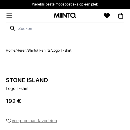
Werelds beste modeboetieks op één plek
Home
/
Heren
/
Shirts
/
T-shirts
/
Logo T-shirt
STONE ISLAND
Logo T-shirt
192 €
Voeg toe aan favorieten