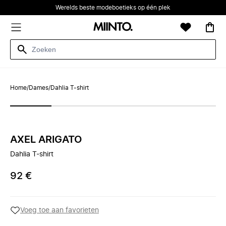
Werelds beste modeboetieks op één plek
Home
/
Dames
/
Dahlia T-shirt
AXEL ARIGATO
Dahlia T-shirt
92 €
Voeg toe aan favorieten