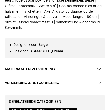
een chique casual look. Belangrijkste kenmerken: Beige |
Crème | Katoenmix | Zware stof | Contrasterende bies bij de
halslijn en manchetten | 'Axel Arigato' borduursel op de
tailleband | Afmetingen & pasvorm: Model lengte: 180 cm |
Slim fit | Model draagt maat S | Samenstelling & onderhoud:
Katoenmix
Designer kleur
:
Beige
Designer ID
:
A4167001_Cream
MATERIAAL EN VERZORGING
VERZENDING & RETOURNERING
GERELATEERDE CATEGORIEËN