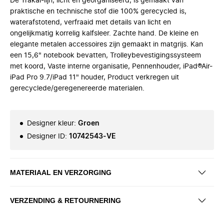
De Trakai-lijn, licht en georganiseerd, is gemaakt van
praktische en technische stof die 100% gerecycled is,
waterafstotend, verfraaid met details van licht en
ongelijkmatig korrelig kalfsleer. Zachte hand. De kleine en
elegante metalen accessoires zijn gemaakt in matgrijs. Kan
een 15,6" notebook bevatten, Trolleybevestigingssysteem
met koord, Vaste interne organisatie, Pennenhouder, iPad®Air-
iPad Pro 9.7/iPad 11" houder, Product verkregen uit
gerecyclede/geregenereerde materialen.
Designer kleur
:
Groen
Designer ID
:
10742543-VE
MATERIAAL EN VERZORGING
VERZENDING & RETOURNERING