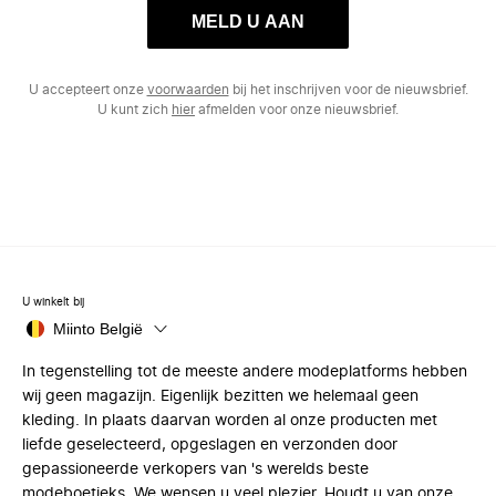
MELD U AAN
U accepteert onze
voorwaarden
bij het inschrijven voor de nieuwsbrief.
U kunt zich
hier
afmelden voor onze nieuwsbrief.
U winkelt bij
Miinto België
In tegenstelling tot de meeste andere modeplatforms hebben
wij geen magazijn. Eigenlijk bezitten we helemaal geen
kleding. In plaats daarvan worden al onze producten met
liefde geselecteerd, opgeslagen en verzonden door
gepassioneerde verkopers van 's werelds beste
modeboetieks. We wensen u veel plezier. Houdt u van onze