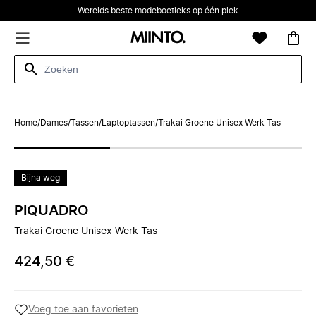
Werelds beste modeboetieks op één plek
Home
/
Dames
/
Tassen
/
Laptoptassen
/
Trakai Groene Unisex Werk Tas
Bijna weg
PIQUADRO
Trakai Groene Unisex Werk Tas
424,50 €
Voeg toe aan favorieten