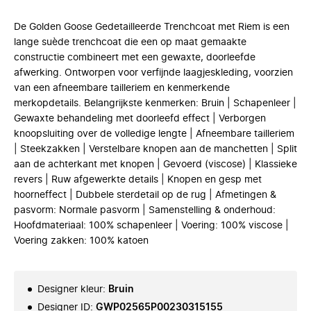
De Golden Goose Gedetailleerde Trenchcoat met Riem is een
lange suède trenchcoat die een op maat gemaakte
constructie combineert met een gewaxte, doorleefde
afwerking. Ontworpen voor verfijnde laagjeskleding, voorzien
van een afneembare tailleriem en kenmerkende
merkopdetails. Belangrijkste kenmerken: Bruin | Schapenleer |
Gewaxte behandeling met doorleefd effect | Verborgen
knoopsluiting over de volledige lengte | Afneembare tailleriem
| Steekzakken | Verstelbare knopen aan de manchetten | Split
aan de achterkant met knopen | Gevoerd (viscose) | Klassieke
revers | Ruw afgewerkte details | Knopen en gesp met
hoorneffect | Dubbele sterdetail op de rug | Afmetingen &
pasvorm: Normale pasvorm | Samenstelling & onderhoud:
Hoofdmateriaal: 100% schapenleer | Voering: 100% viscose |
Voering zakken: 100% katoen
Designer kleur
:
Bruin
Designer ID
:
GWP02565P00230315155