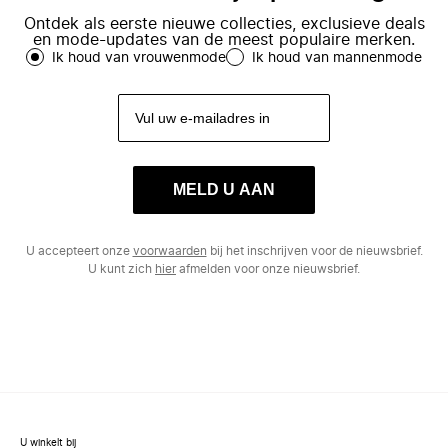
Ontdek als eerste nieuwe collecties, exclusieve deals
en mode-updates van de meest populaire merken.
Ik houd van vrouwenmode
Ik houd van mannenmode
MELD U AAN
U accepteert onze
voorwaarden
bij het inschrijven voor de nieuwsbrief.
U kunt zich
hier
afmelden voor onze nieuwsbrief.
U winkelt bij