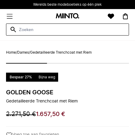
Werelds beste modeboetieks op één plek
Home
/
Dames
/
Gedetailleerde Trenchcoat met Riem
Bespaar 27%
Bijna weg
GOLDEN GOOSE
Gedetailleerde Trenchcoat met Riem
2.271,50 €
1.657,50 €
Voeg toe aan favorieten