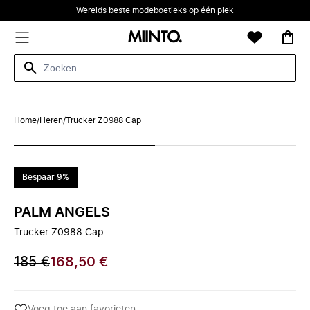
Werelds beste modeboetieks op één plek
Home
/
Heren
/
Trucker Z0988 Cap
Bespaar 9%
PALM ANGELS
Trucker Z0988 Cap
185 €
168,50 €
Voeg toe aan favorieten