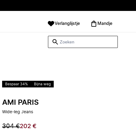
Verlanglijstje
Mandje
Bespaar 34%
Bijna weg
AMI PARIS
Wide-leg Jeans
304 €
202 €