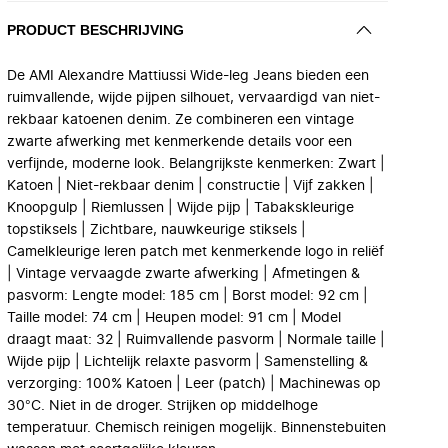
PRODUCT BESCHRIJVING
De AMI Alexandre Mattiussi Wide-leg Jeans bieden een
ruimvallende, wijde pijpen silhouet, vervaardigd van niet-
rekbaar katoenen denim. Ze combineren een vintage
zwarte afwerking met kenmerkende details voor een
verfijnde, moderne look. Belangrijkste kenmerken: Zwart |
Katoen | Niet-rekbaar denim | constructie | Vijf zakken |
Knoopgulp | Riemlussen | Wijde pijp | Tabakskleurige
topstiksels | Zichtbare, nauwkeurige stiksels |
Camelkleurige leren patch met kenmerkende logo in reliëf
| Vintage vervaagde zwarte afwerking | Afmetingen &
pasvorm: Lengte model: 185 cm | Borst model: 92 cm |
Taille model: 74 cm | Heupen model: 91 cm | Model
draagt maat: 32 | Ruimvallende pasvorm | Normale taille |
Wijde pijp | Lichtelijk relaxte pasvorm | Samenstelling &
verzorging: 100% Katoen | Leer (patch) | Machinewas op
30°C. Niet in de droger. Strijken op middelhoge
temperatuur. Chemisch reinigen mogelijk. Binnenstebuiten