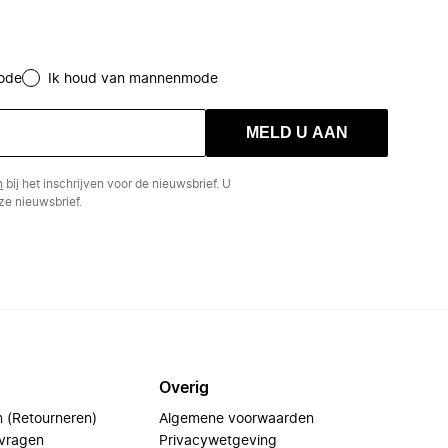
ode
Ik houd van mannenmode
MELD U AAN
n
bij het inschrijven voor de nieuwsbrief. U
e nieuwsbrief.
Overig
n (Retourneren)
Algemene voorwaarden
 vragen
Privacywetgeving