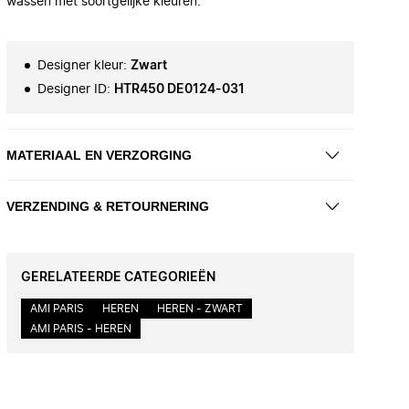
wassen met soortgelijke kleuren.
Designer kleur
:
Zwart
Designer ID
:
HTR450 DE0124-031
MATERIAAL EN VERZORGING
VERZENDING & RETOURNERING
GERELATEERDE CATEGORIEËN
AMI PARIS
HEREN
HEREN - ZWART
AMI PARIS - HEREN