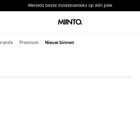
Werelds beste modeboetieks op één plek
Brands
Premium
Nieuw binnen