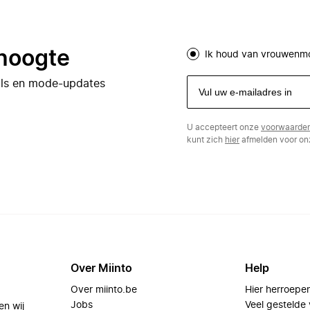
 hoogte
Ik houd van vrouwenm
eals en mode-updates
U accepteert onze
voorwaarde
kunt zich
hier
afmelden voor onz
Over Miinto
Help
Over miinto.be
Hier herroepe
Jobs
Veel gestelde
en wij