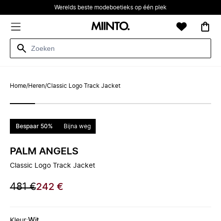
Werelds beste modeboetieks op één plek
Home
/
Heren
/
Classic Logo Track Jacket
Bespaar 50%
Bijna weg
PALM ANGELS
Classic Logo Track Jacket
481 €
242 €
Kleur
:
Wit