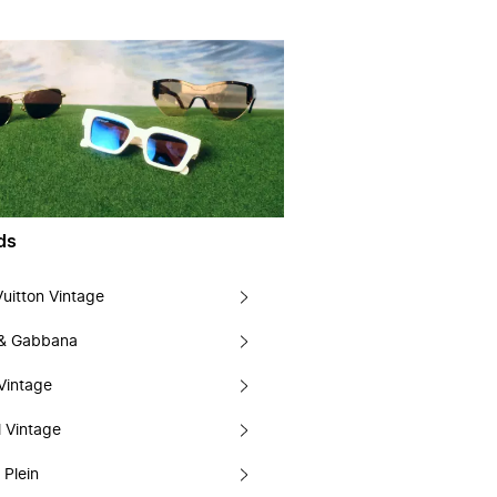
ds
Vuitton Vintage
 & Gabbana
Vintage
 Vintage
 Plein