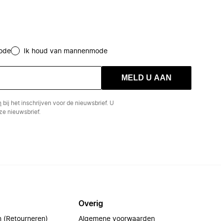
ode
Ik houd van mannenmode
MELD U AAN
n
bij het inschrijven voor de nieuwsbrief. U
e nieuwsbrief.
Overig
n (Retourneren)
Algemene voorwaarden