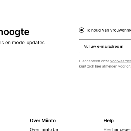
 hoogte
Ik houd van vrouwenm
eals en mode-updates
U accepteert onze
voorwaarde
kunt zich
hier
afmelden voor onz
Over Miinto
Help
Over miinto.be
Hier herroepe