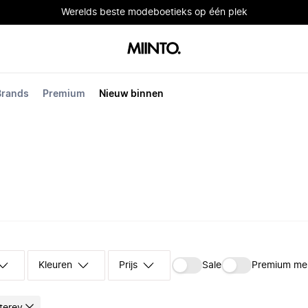
Werelds beste modeboetieks op één plek
Brands
Premium
Nieuw binnen
Kleuren
Prijs
Sale
Premium me