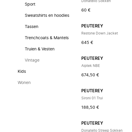
Donatello Sokken
Sport
60 €
Sweatshirts en hoodies
PEUTEREY
Tassen
Restone Down Jacket
Trenchcoats & Mantels
645 €
Truien & Vesten
PEUTEREY
Vintage
Aiptek NBE
Kids
674,50 €
Wonen
PEUTEREY
Sironi 01 Trui
188,50 €
PEUTEREY
Donatello Streep Sokken