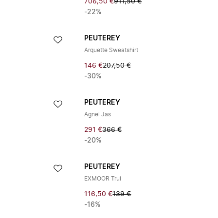
706,50 €
911,50 €
-22%
PEUTEREY
Arquette Sweatshirt
146 €
207,50 €
-30%
PEUTEREY
Agnel Jas
291 €
366 €
-20%
PEUTEREY
EXMOOR Trui
116,50 €
139 €
-16%