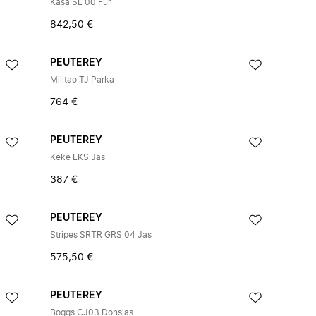
Kasa SL 00 Fur
842,50 €
PEUTEREY
Militao TJ Parka
764 €
PEUTEREY
Keke LKS Jas
387 €
PEUTEREY
Stripes SRTR GRS 04 Jas
575,50 €
PEUTEREY
Boggs CJ03 Donsjas