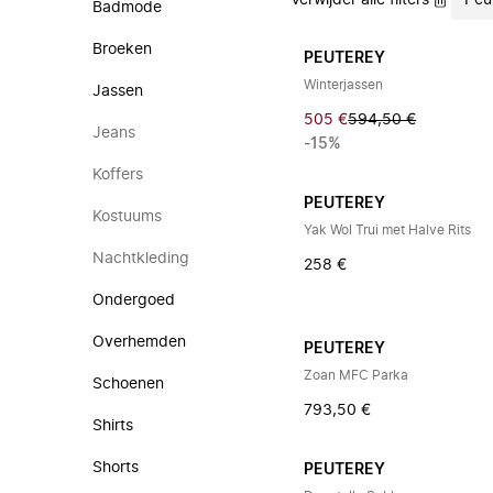
Verwijder alle filters
Peu
Badmode
Broeken
PEUTEREY
Winterjassen
Jassen
505 €
594,50 €
Jeans
-15%
Koffers
PEUTEREY
Kostuums
Yak Wol Trui met Halve Rits
Nachtkleding
258 €
Ondergoed
Overhemden
PEUTEREY
Zoan MFC Parka
Schoenen
793,50 €
Shirts
Shorts
PEUTEREY