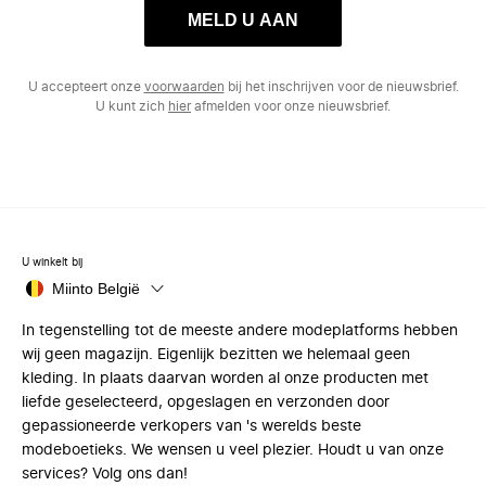
MELD U AAN
U accepteert onze
voorwaarden
bij het inschrijven voor de nieuwsbrief.
U kunt zich
hier
afmelden voor onze nieuwsbrief.
U winkelt bij
Miinto België
In tegenstelling tot de meeste andere modeplatforms hebben
wij geen magazijn. Eigenlijk bezitten we helemaal geen
kleding. In plaats daarvan worden al onze producten met
liefde geselecteerd, opgeslagen en verzonden door
gepassioneerde verkopers van 's werelds beste
modeboetieks. We wensen u veel plezier. Houdt u van onze
services? Volg ons dan!