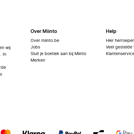
Over Miinto
Help
Over miinto.be
Hier herroepe
Jobs
Veel gestelde
en wij
Sluit je boetiek aan bij Miinto
Klantenservic
. In
Merken
rde
u