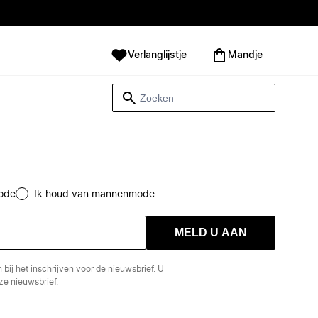
Verlanglijstje
Mandje
ode
Ik houd van mannenmode
MELD U AAN
n
bij het inschrijven voor de nieuwsbrief. U
e nieuwsbrief.