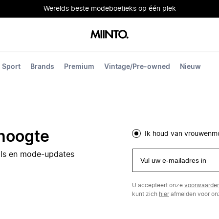
Werelds beste modeboetieks op één plek
Sport
Brands
Premium
Vintage/Pre-owned
Nieuw
 hoogte
Ik houd van vrouwenm
eals en mode-updates
U accepteert onze
voorwaarde
kunt zich
hier
afmelden voor onz