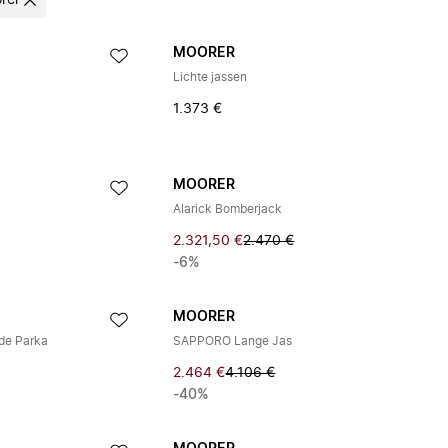
rer
MOORER
Lichte jassen
1.373 €
MOORER
Alarick Bomberjack
2.321,50 €
2.470 €
-6%
MOORER
rde Parka
SAPPORO Lange Jas
2.464 €
4.106 €
-40%