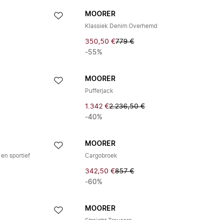
MOORER
Klassiek Denim Overhemd
350,50 €
779 €
-55%
MOORER
Pufferjack
1.342 €
2.236,50 €
-40%
MOORER
en sportief
Cargobroek
342,50 €
857 €
-60%
MOORER