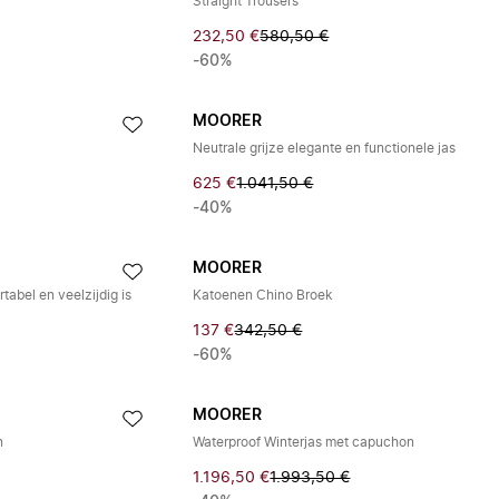
Straight Trousers
232,50 €
580,50 €
-60%
MOORER
Neutrale grijze elegante en functionele jas
625 €
1.041,50 €
-40%
MOORER
tabel en veelzijdig is
Katoenen Chino Broek
137 €
342,50 €
-60%
MOORER
n
Waterproof Winterjas met capuchon
1.196,50 €
1.993,50 €