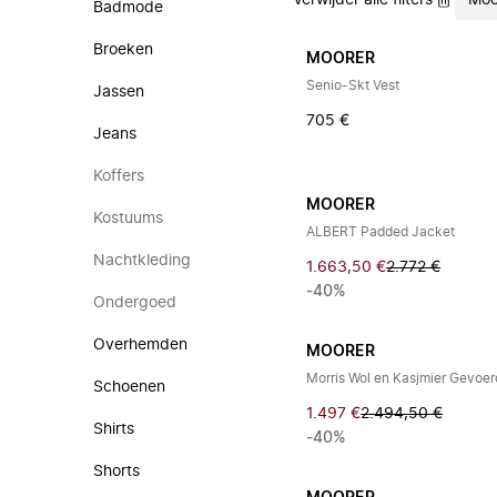
Verwijder alle filters
Moo
Badmode
Broeken
MOORER
Senio-Skt Vest
Jassen
705 €
Jeans
Koffers
MOORER
Kostuums
ALBERT Padded Jacket
Nachtkleding
1.663,50 €
2.772 €
-40%
Ondergoed
Overhemden
MOORER
Morris Wol en Kasjmier Gevoe
Schoenen
1.497 €
2.494,50 €
Shirts
-40%
Shorts