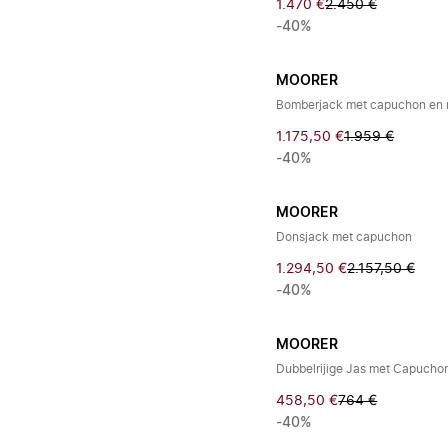
1.470 €
2.450 €
-40%
MOORER
Bomberjack met capuchon en r
1.175,50 €
1.959 €
-40%
MOORER
Donsjack met capuchon
1.294,50 €
2.157,50 €
-40%
MOORER
Dubbelrijige Jas met Capucho
458,50 €
764 €
-40%