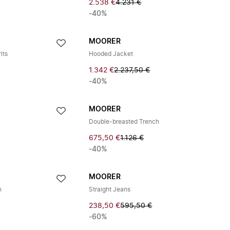
2.538 €
4.231 €
-40%
MOORER
its
Hooded Jacket
1.342 €
2.237,50 €
-40%
MOORER
Double-breasted Trench
675,50 €
1.126 €
-40%
MOORER
n
Straight Jeans
238,50 €
595,50 €
-60%