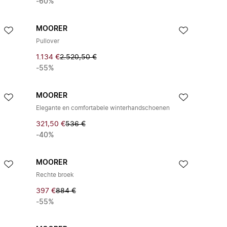
-60%
MOORER
Pullover
1.134 €
2.520,50 €
-55%
MOORER
Elegante en comfortabele winterhandschoenen
321,50 €
536 €
-40%
MOORER
Rechte broek
397 €
884 €
-55%