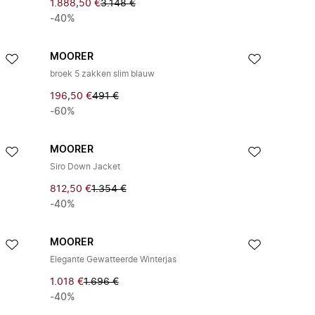
1.888,50 €
3.148 €
-40%
MOORER
broek 5 zakken slim blauw
196,50 €
491 €
-60%
MOORER
Siro Down Jacket
812,50 €
1.354 €
-40%
MOORER
Elegante Gewatteerde Winterjas
1.018 €
1.696 €
-40%