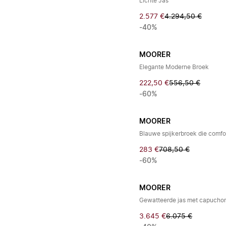
Lichte Jas
2.577 €
4.294,50 €
-40%
MOORER
Elegante Moderne Broek
222,50 €
556,50 €
-60%
MOORER
Blauwe spijkerbroek die comfor
283 €
708,50 €
-60%
MOORER
Gewatteerde jas met capucho
3.645 €
6.075 €