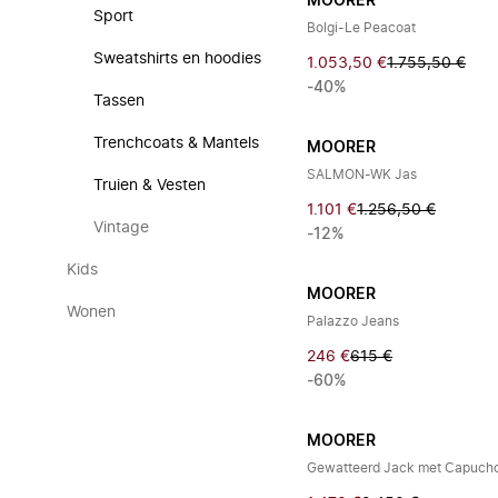
MOORER
Sport
Bolgi-Le Peacoat
Sweatshirts en hoodies
1.053,50 €
1.755,50 €
-40%
Tassen
Trenchcoats & Mantels
MOORER
SALMON-WK Jas
Truien & Vesten
1.101 €
1.256,50 €
Vintage
-12%
Kids
MOORER
Wonen
Palazzo Jeans
246 €
615 €
-60%
MOORER
Gewatteerd Jack met Capuch