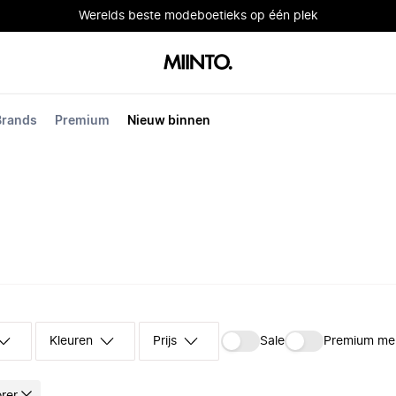
Werelds beste modeboetieks op één plek
Brands
Premium
Nieuw binnen
Kleuren
Prijs
Sale
Premium me