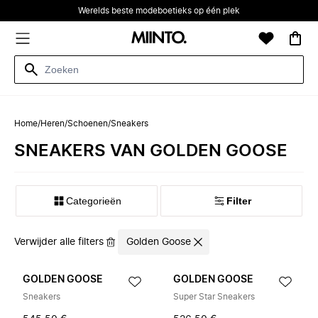
Werelds beste modeboetieks op één plek
Home
/
Heren
/
Schoenen
/
Sneakers
SNEAKERS VAN GOLDEN GOOSE
Categorieën
Filter
Verwijder alle filters
Golden Goose
GOLDEN GOOSE
GOLDEN GOOSE
Sneakers
Super Star Sneakers