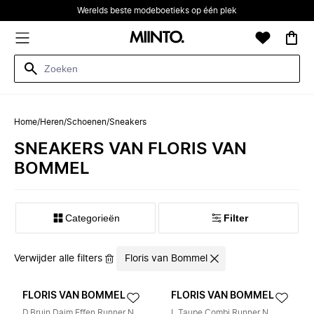
Werelds beste modeboetieks op één plek
Home
/
Heren
/
Schoenen
/
Sneakers
SNEAKERS VAN FLORIS VAN
BOMMEL
Categorieën
Filter
Verwijder alle filters
Floris van Bommel
FLORIS VAN BOMMEL
FLORIS VAN BOMMEL
D.Bruin Daim Effen Runner N.
L.Taupe Combi Runner N.