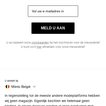
MELD U AAN
U accepteert onze
voorwaarden
bij het inschrijven voor de nieuwsbrief.
U kunt zich
hier
afmelden voor onze nieuwsbrief.
U winkelt bij
Miinto België
In tegenstelling tot de meeste andere modeplatforms hebben
wij geen magazijn. Eigenlijk bezitten we helemaal geen