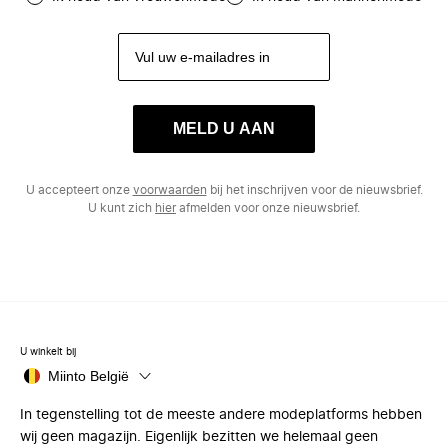
MELD U AAN
U accepteert onze
voorwaarden
bij het inschrijven voor de nieuwsbrief.
U kunt zich
hier
afmelden voor onze nieuwsbrief.
U winkelt bij
Miinto België
In tegenstelling tot de meeste andere modeplatforms hebben
wij geen magazijn. Eigenlijk bezitten we helemaal geen