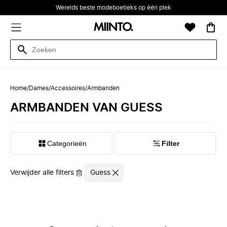
Werelds beste modeboetieks op één plek
Home
/
Dames
/
Accessoires
/
Armbanden
ARMBANDEN VAN GUESS
Categorieën
Filter
Verwijder alle filters
Guess