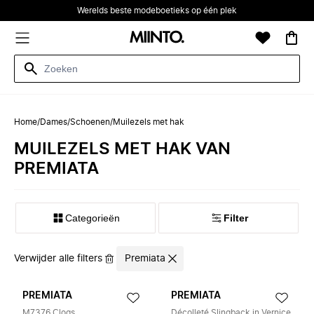
Werelds beste modeboetieks op één plek
Home
/
Dames
/
Schoenen
/
Muilezels met hak
MUILEZELS MET HAK VAN
PREMIATA
Categorieën
Filter
Verwijder alle filters
Premiata
PREMIATA
PREMIATA
M7376 Clogs
Décolleté Slingback in Vernice