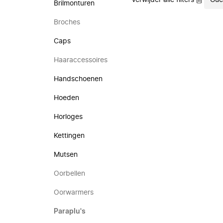
Verwijder alle filters
Gue
Brilmonturen
Broches
Caps
Haaraccessoires
Handschoenen
Hoeden
Horloges
Kettingen
Mutsen
Oorbellen
Oorwarmers
Paraplu's