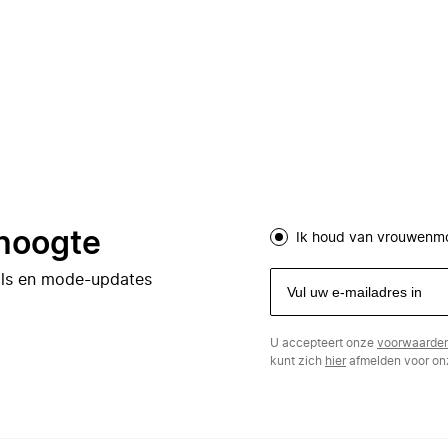
 hoogte
Ik houd van vrouwenm
eals en mode-updates
U accepteert onze
voorwaarde
kunt zich
hier
afmelden voor onz