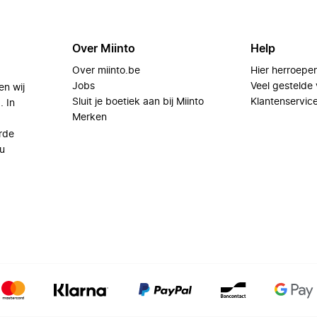
Over Miinto
Help
Over miinto.be
Hier herroepe
Jobs
Veel gestelde
en wij
Sluit je boetiek aan bij Miinto
Klantenservic
. In
Merken
rde
u