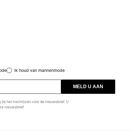
ode
Ik houd van mannenmode
MELD U AAN
n
bij het inschrijven voor de nieuwsbrief. U
e nieuwsbrief.