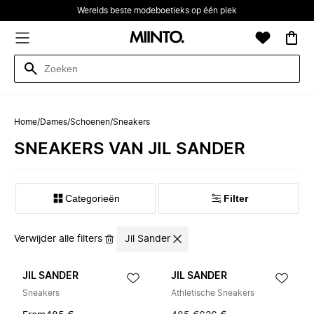
Werelds beste modeboetieks op één plek
Home
/
Dames
/
Schoenen
/
Sneakers
SNEAKERS VAN JIL SANDER
Categorieën
Filter
Verwijder alle filters
Jil Sander
JIL SANDER
JIL SANDER
Sneakers
Athletische Sneakers