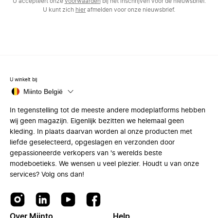
U accepteert onze
voorwaarden
bij het inschrijven voor de nieuwsbrief.
U kunt zich
hier
afmelden voor onze nieuwsbrief.
U winkelt bij
Miinto België
In tegenstelling tot de meeste andere modeplatforms hebben
wij geen magazijn. Eigenlijk bezitten we helemaal geen
kleding. In plaats daarvan worden al onze producten met
liefde geselecteerd, opgeslagen en verzonden door
gepassioneerde verkopers van 's werelds beste
modeboetieks. We wensen u veel plezier. Houdt u van onze
services? Volg ons dan!
Over Miinto
Help