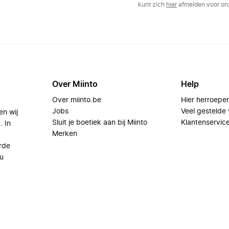
kunt zich
hier
afmelden voor onz
Over Miinto
Help
Over miinto.be
Hier herroepe
Jobs
Veel gestelde
en wij
Sluit je boetiek aan bij Miinto
Klantenservic
. In
Merken
rde
u