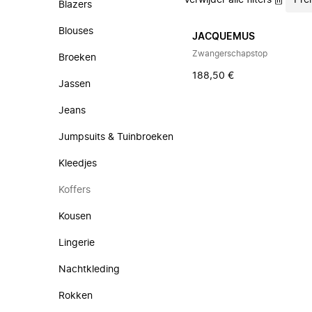
Verwijder alle filters
Pre
Blazers
Blouses
JACQUEMUS
Zwangerschapstop
Broeken
188,50 €
Jassen
Jeans
Jumpsuits & Tuinbroeken
Kleedjes
Koffers
Kousen
Lingerie
Nachtkleding
Rokken