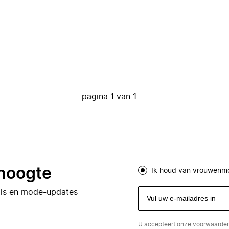
pagina
1
van
1
 hoogte
Ik houd van vrouwenm
eals en mode-updates
U accepteert onze
voorwaarde