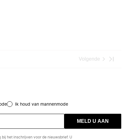
Volgende
ode
Ik houd van mannenmode
MELD U AAN
n
bij het inschrijven voor de nieuwsbrief. U