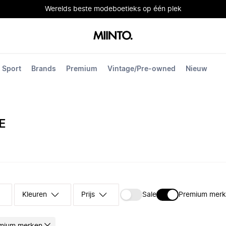
Werelds beste modeboetieks op één plek
Sport
Brands
Premium
Vintage/Pre-owned
Nieuw
E
Kleuren
Prijs
Sale
Premium mer