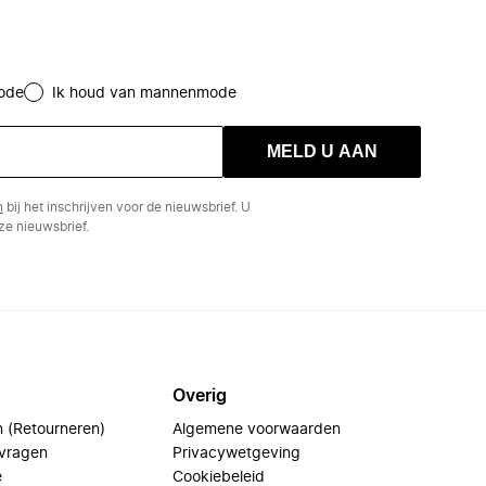
ode
Ik houd van mannenmode
MELD U AAN
n
bij het inschrijven voor de nieuwsbrief. U
e nieuwsbrief.
Overig
n (Retourneren)
Algemene voorwaarden
 vragen
Privacywetgeving
e
Cookiebeleid