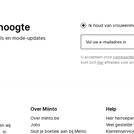
 hoogte
Ik houd van vrouwenm
eals en mode-updates
U accepteert onze
voorwaarde
kunt zich
hier
afmelden voor onz
Over Miinto
Help
Over miinto.be
Hier herroepe
Jobs
Veel gestelde
en wij
Sluit je boetiek aan bij Miinto
Klantenservic
. In