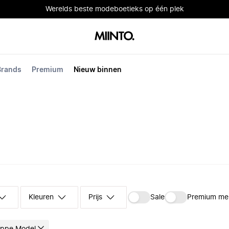
Werelds beste modeboetieks op één plek
Brands
Premium
Nieuw binnen
Kleuren
Prijs
Sale
Premium me