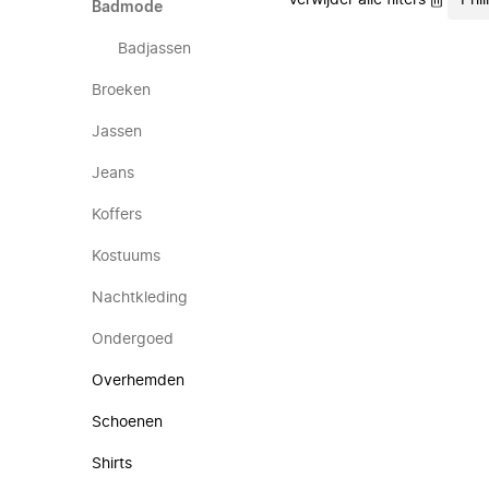
Verwijder alle filters
Phi
Badmode
Badjassen
Broeken
Jassen
Jeans
Koffers
Kostuums
Nachtkleding
Ondergoed
Overhemden
Schoenen
Shirts