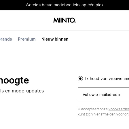
Werelds beste modeboetieks op één plek
Brands
Premium
Nieuw binnen
 hoogte
Ik houd van vrouwenm
eals en mode-updates
U accepteert onze
voorwaarde
kunt zich
hier
afmelden voor onz