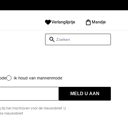
Verlanglijstje
Mandje
ode
Ik houd van mannenmode
MELD U AAN
n
bij het inschrijven voor de nieuwsbrief. U
e nieuwsbrief.