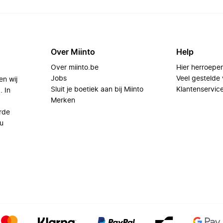
Over Miinto
Help
Over miinto.be
Hier herroepe
Jobs
Veel gestelde
en wij
Sluit je boetiek aan bij Miinto
Klantenservic
. In
Merken
rde
u