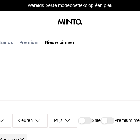
Werelds beste modeboetieks op één plek
Brands
Premium
Nieuw binnen
Kleuren
Prijs
Sale
Premium me