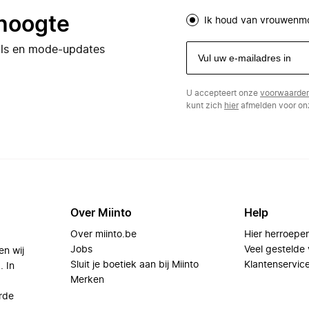
 hoogte
Ik houd van vrouwenm
eals en mode-updates
U accepteert onze
voorwaarde
kunt zich
hier
afmelden voor onz
Over Miinto
Help
Over miinto.be
Hier herroepe
Jobs
Veel gestelde
en wij
Sluit je boetiek aan bij Miinto
Klantenservic
. In
Merken
rde