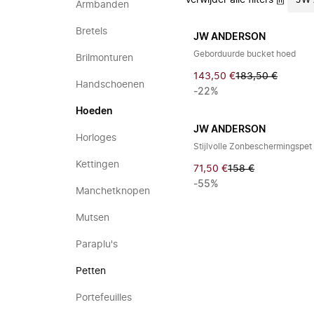
Verwijder alle filters
JW 
Armbanden
Bretels
JW ANDERSON
Geborduurde bucket hoed
Brilmonturen
143,50 €
183,50 €
Handschoenen
-22%
Hoeden
JW ANDERSON
Horloges
Stijlvolle Zonbeschermingspet
Kettingen
71,50 €
158 €
-55%
Manchetknopen
Mutsen
Paraplu's
Petten
Portefeuilles