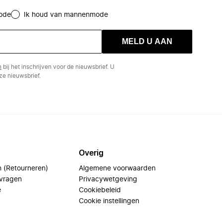
ode
Ik houd van mannenmode
MELD U AAN
n
bij het inschrijven voor de nieuwsbrief. U
e nieuwsbrief.
Overig
n (Retourneren)
Algemene voorwaarden
 vragen
Privacywetgeving
e
Cookiebeleid
Cookie instellingen