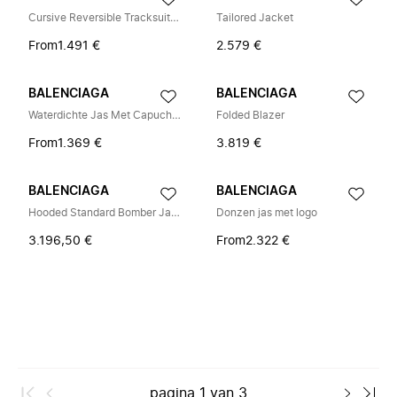
Cursive Reversible Tracksuit Jacket
Tailored Jacket
From
1.491 €
2.579 €
BALENCIAGA
BALENCIAGA
Waterdichte Jas Met Capuchon
Folded Blazer
From
1.369 €
3.819 €
BALENCIAGA
BALENCIAGA
Hooded Standard Bomber Jacket
Donzen jas met logo
3.196,50 €
From
2.322 €
pagina
1
van
3