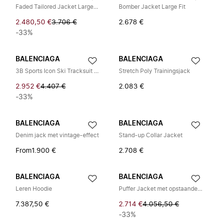
Faded Tailored Jacket Large Fit
Bomber Jacket Large Fit
2.480,50 €
3.706 €
2.678 €
-33%
BALENCIAGA
BALENCIAGA
3B Sports Icon Ski Tracksuit Parka
Stretch Poly Trainingsjack
2.952 €
4.407 €
2.083 €
-33%
BALENCIAGA
BALENCIAGA
Denim jack met vintage-effect
Stand-up Collar Jacket
From
1.900 €
2.708 €
BALENCIAGA
BALENCIAGA
Leren Hoodie
Puffer Jacket met opstaande kraag
7.387,50 €
2.714 €
4.056,50 €
-33%