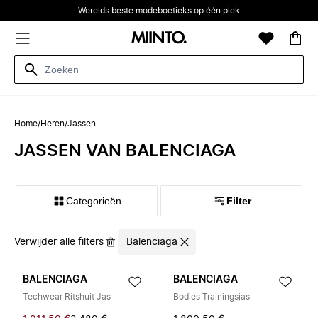
Werelds beste modeboetieks op één plek
Home
/
Heren
/
Jassen
JASSEN VAN BALENCIAGA
Categorieën
Filter
Verwijder alle filters
Balenciaga
BALENCIAGA
BALENCIAGA
Techwear Ritshuit Jas
Bodies Trainingsjas