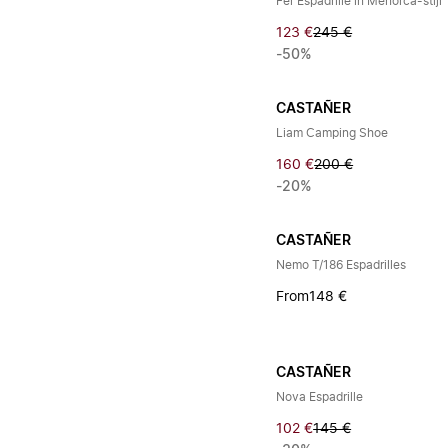
Fer Espadrille in Menorca-stijl
123 €
245 €
-50%
CASTAÑER
Liam Camping Shoe
160 €
200 €
-20%
CASTAÑER
Nemo T/186 Espadrilles
From
148 €
CASTAÑER
Nova Espadrille
102 €
145 €