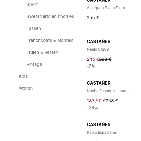
CASTAÑER
Sport
Alpargata Plana Piero
Sweatshirts en hoodies
255 €
Tassen
Trenchcoats & Mantels
CASTAÑER
Neals C/269
Truien & Vesten
245 €
263 €
Vintage
-7%
Kids
CASTAÑER
Wonen
Nacho Espadrille Loafer
183,50 €
258 €
-29%
CASTAÑER
Pablo Espadrilles