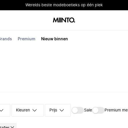
Werelds beste modeboetieks op één plek
Brands
Premium
Nieuw binnen
Kleuren
Prijs
Sale
Premium me