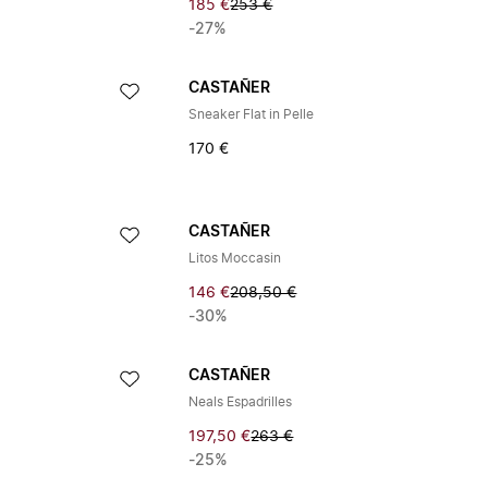
185 €
253 €
-27%
CASTAÑER
Sneaker Flat in Pelle
170 €
CASTAÑER
Litos Moccasin
146 €
208,50 €
-30%
CASTAÑER
Neals Espadrilles
197,50 €
263 €
-25%