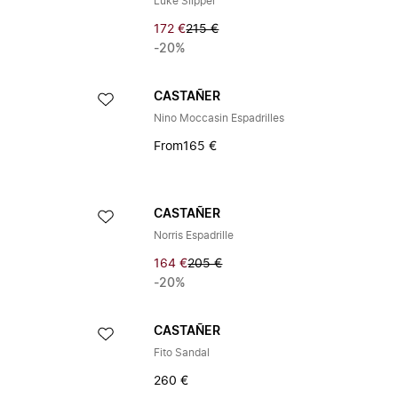
Luke Slipper
172 €
215 €
-20%
CASTAÑER
Nino Moccasin Espadrilles
From
165 €
CASTAÑER
Norris Espadrille
164 €
205 €
-20%
CASTAÑER
Fito Sandal
260 €