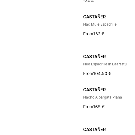
-30%
CASTAÑER
Nac Mule Espadrille
From
132 €
CASTAÑER
Ned Espadrille in Laarsstijl
From
104,50 €
CASTAÑER
Nacho Alpargata Plana
From
165 €
CASTAÑER