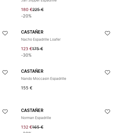
Jan Slipper Espadrille
180 €
225 €
-20%
CASTAÑER
Nacho Espadrille Loafer
123 €
175 €
-30%
CASTAÑER
Nando Moccasin Espadrille
155 €
CASTAÑER
Norman Espadrille
132 €
165 €