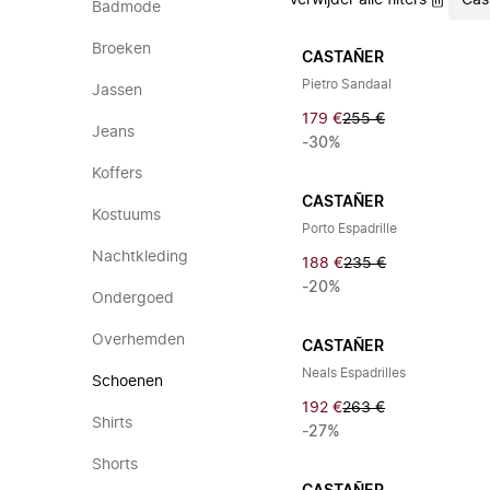
Verwijder alle filters
Cas
Badmode
Broeken
CASTAÑER
Pietro Sandaal
Jassen
179 €
255 €
Jeans
-30%
Koffers
CASTAÑER
Kostuums
Porto Espadrille
Nachtkleding
188 €
235 €
-20%
Ondergoed
Overhemden
CASTAÑER
Neals Espadrilles
Schoenen
192 €
263 €
Shirts
-27%
Shorts