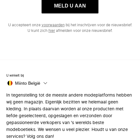
MELD U AAN
U accepteert onze
voorwaarden
bij het inschrijven voor de nieuwsbrief.
U kunt zich
hier
afmelden voor onze nieuwsbrief.
U winkelt bij
Miinto België
In tegenstelling tot de meeste andere modeplatforms hebben
wij geen magazijn. Eigenlijk bezitten we helemaal geen
kleding. In plaats daarvan worden al onze producten met
liefde geselecteerd, opgeslagen en verzonden door
gepassioneerde verkopers van 's werelds beste
modeboetieks. We wensen u veel plezier. Houdt u van onze
services? Volg ons dan!