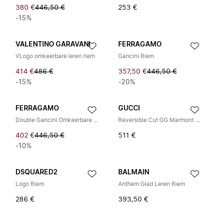
380 €
446,50 €
253 €
-15%
VALENTINO GARAVANI
FERRAGAMO
VLogo omkeerbare leren riem
Gancini Riem
414 €
486 €
357,50 €
446,50 €
-15%
-20%
FERRAGAMO
GUCCI
Double Gancini Omkeerbare Leren Riem
Reversible Cut GG Marmont Riem
402 €
446,50 €
511 €
-10%
DSQUARED2
BALMAIN
Logo Riem
Anthem Glad Leren Riem
286 €
393,50 €