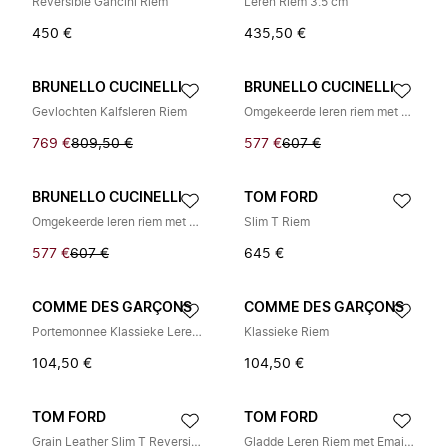
Reversible Gancini Riem
Leren Riem 3.5 cm
450 €
435,50 €
BRUNELLO CUCINELLI
BRUNELLO CUCINELLI
Gevlochten Kalfsleren Riem
Omgekeerde leren riem met vierkante gesp en kap
769 €
809,50 €
577 €
607 €
BRUNELLO CUCINELLI
TOM FORD
Omgekeerde leren riem met vierkante gesp en punt
Slim T Riem
577 €
607 €
645 €
COMME DES GARÇONS
COMME DES GARÇONS
Portemonnee Klassieke Leren Riem
Klassieke Riem
104,50 €
104,50 €
TOM FORD
TOM FORD
Grain Leather Slim T Reversible Belt
Gladde Leren Riem met Emaille Gesp T