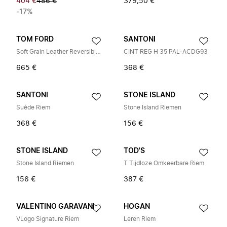
404 €
486 €
379,50 €
-17%
TOM FORD
SANTONI
Soft Grain Leather Reversible T Belt 40 mm
CINT REG H 35 PAL-ACDG93
665 €
368 €
SANTONI
STONE ISLAND
Suède Riem
Stone Island Riemen
368 €
156 €
STONE ISLAND
TOD'S
Stone Island Riemen
T Tijdloze Omkeerbare Riem
156 €
387 €
VALENTINO GARAVANI
HOGAN
VLogo Signature Riem
Leren Riem