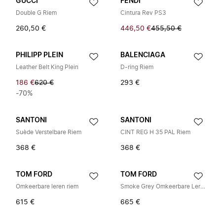
GUCCI
FENDI
Double G Riem
Cintura Rev PS3
260,50 €
446,50 €
455,50 €
PHILIPP PLEIN
BALENCIAGA
Leather Belt King Plein
D-ring Riem
186 €
620 €
293 €
-70%
SANTONI
SANTONI
Suède Verstelbare Riem
CINT REG H 35 PAL Riem
368 €
368 €
TOM FORD
TOM FORD
Omkeerbare leren riem
Smoke Grey Omkeerbare Leren Riem
615 €
665 €