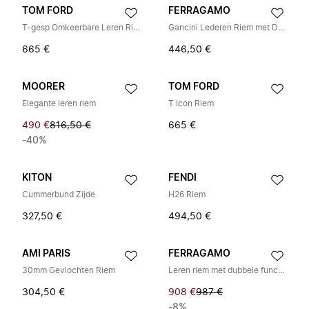
TOM FORD
FERRAGAMO
T-gesp Omkeerbare Leren Riem
Gancini Lederen Riem met Dubbelzijdig Draagvlak
665 €
446,50 €
MOORER
TOM FORD
Elegante leren riem
T Icon Riem
490 €
816,50 €
665 €
-40%
KITON
FENDI
Cummerbund Zijde
H26 Riem
327,50 €
494,50 €
AMI PARIS
FERRAGAMO
30mm Gevlochten Riem
Leren riem met dubbele functie
304,50 €
908 €
987 €
-8%