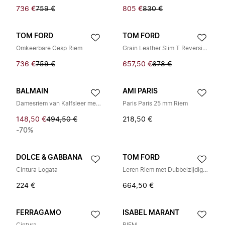
736 €
759 €
805 €
830 €
TOM FORD
TOM FORD
Omkeerbare Gesp Riem
Grain Leather Slim T Reversible Belt
736 €
759 €
657,50 €
678 €
BALMAIN
AMI PARIS
Damesriem van Kalfsleer met Handtekening
Paris Paris 25 mm Riem
148,50 €
494,50 €
218,50 €
-70%
DOLCE & GABBANA
TOM FORD
Cintura Logata
Leren Riem met Dubbelzijdig Draagvlak
224 €
664,50 €
FERRAGAMO
ISABEL MARANT