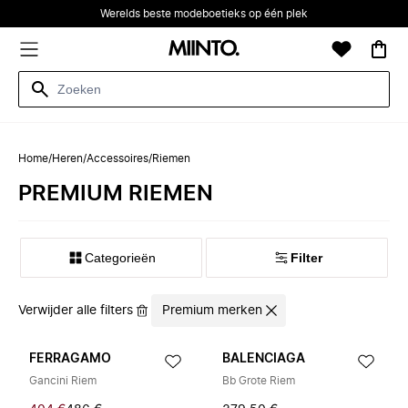
Werelds beste modeboetieks op één plek
Home
/
Heren
/
Accessoires
/
Riemen
PREMIUM RIEMEN
Categorieën
Filter
Verwijder alle filters
Premium merken
FERRAGAMO
BALENCIAGA
Gancini Riem
Bb Grote Riem