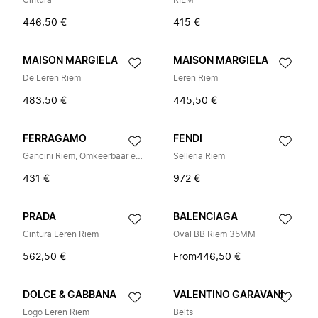
Cintura
RIEM
446,50 €
415 €
MAISON MARGIELA
MAISON MARGIELA
De Leren Riem
Leren Riem
483,50 €
445,50 €
FERRAGAMO
FENDI
Gancini Riem, Omkeerbaar en Verstelbaar
Selleria Riem
431 €
972 €
PRADA
BALENCIAGA
Cintura Leren Riem
Oval BB Riem 35MM
562,50 €
From
446,50 €
DOLCE & GABBANA
VALENTINO GARAVANI
Logo Leren Riem
Belts