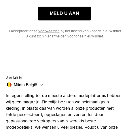
MELD U AAN
U accepteert onze
voorwaarden
bij het inschrijven voor de nieuwsbrief.
U kunt zich
hier
afmelden voor onze nieuwsbrief.
U winkelt bij
Miinto België
In tegenstelling tot de meeste andere modeplatforms hebben
wij geen magazijn. Eigenlijk bezitten we helemaal geen
kleding. In plaats daarvan worden al onze producten met
liefde geselecteerd, opgeslagen en verzonden door
gepassioneerde verkopers van 's werelds beste
modeboetieks. We wensen u veel plezier. Houdt u van onze