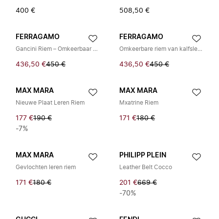
400 €
508,50 €
FERRAGAMO
FERRAGAMO
Gancini Riem – Omkeerbaar en Verstelbaar
Omkeerbare riem van kalfsleer met zilverkleurige gesp
436,50 €
450 €
436,50 €
450 €
MAX MARA
MAX MARA
Nieuwe Plaat Leren Riem
Mxatrine Riem
177 €
190 €
171 €
180 €
-7%
MAX MARA
PHILIPP PLEIN
Gevlochten leren riem
Leather Belt Cocco
171 €
180 €
201 €
669 €
-70%