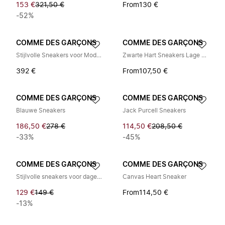
153 €
321,50 €
From
130 €
-52%
COMME DES GARÇONS
COMME DES GARÇONS
Stijlvolle Sneakers voor Modieuze Voeten
Zwarte Hart Sneakers Lage Top
392 €
From
107,50 €
COMME DES GARÇONS
COMME DES GARÇONS
Blauwe Sneakers
Jack Purcell Sneakers
186,50 €
278 €
114,50 €
208,50 €
-33%
-45%
COMME DES GARÇONS
COMME DES GARÇONS
Stijlvolle sneakers voor dagelijks gebruik
Canvas Heart Sneaker
129 €
149 €
From
114,50 €
-13%