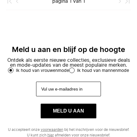
pagina
1
van
1
Meld u aan en blijf op de hoogte
Ontdek als eerste nieuwe collecties, exclusieve deals
en mode-updates van de meest populaire merken.
Ik houd van vrouwenmode
Ik houd van mannenmode
MELD U AAN
U accepteert onze
voorwaarden
bij het inschrijven voor de nieuwsbrief.
U kunt zich
hier
afmelden voor onze nieuwsbrief.