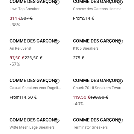
COMME DES GARÇONS
COMME DES GARÇONS
Low-Top Sneaker
Comme des Garcons Homme Plus X Mizuno
314 €
507 €
From
314 €
-38%
COMME DES GARÇONS
COMME DES GARÇONS
Air Rejuven8
K105 Sneakers
97,50 €
225,50 €
279 €
-57%
COMME DES GARÇONS
COMME DES GARÇONS
Casual Sneakers voor Dagelijks Gebruik
Chuck 70 Hi Sneakers Zwart/Rood/Egret
From
114,50 €
119,50 €
198,50 €
-40%
COMME DES GARÇONS
COMME DES GARÇONS
Witte Mesh Lage Sneakers
Terminator Sneakers