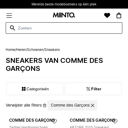
Werelds beste modeboetieks op één plek
Home
/
Heren
/
Schoenen
/
Sneakers
SNEAKERS VAN COMME DES
GARÇONS
Categorieën
Filter
Verwijder alle filters
Comme des Garçons
COMME DES GARÇONS
COMME DES GARÇONS
Tarther Hardloopschoen
ABZORB 2010 Sneakers