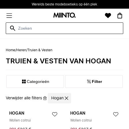
Werelds beste modeboetieks op één plek
Home
/
Heren
/
Truien & Vesten
TRUIEN & VESTEN VAN HOGAN
Categorieën
Filter
Verwijder alle filters
Hogan
HOGAN
HOGAN
Wollen coltrui
Wollen coltrui