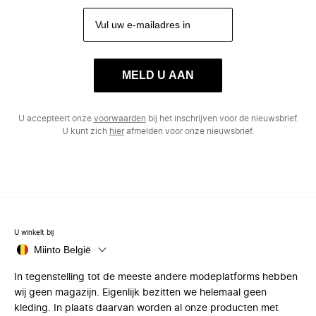
MELD U AAN
U accepteert onze
voorwaarden
bij het inschrijven voor de nieuwsbrief.
U kunt zich
hier
afmelden voor onze nieuwsbrief.
U winkelt bij
Miinto België
In tegenstelling tot de meeste andere modeplatforms hebben
wij geen magazijn. Eigenlijk bezitten we helemaal geen
kleding. In plaats daarvan worden al onze producten met