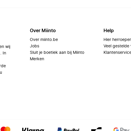
Over Miinto
Help
Over miinto.be
Hier herroepe
Jobs
Veel gestelde
en wij
Sluit je boetiek aan bij Miinto
Klantenservic
. In
Merken
rde
u