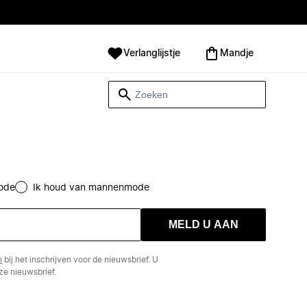
Verlanglijstje
Mandje
ode
Ik houd van mannenmode
MELD U AAN
n
bij het inschrijven voor de nieuwsbrief. U
e nieuwsbrief.