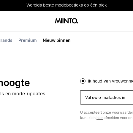
Werelds beste modeboetieks op één plek
Brands
Premium
Nieuw binnen
 hoogte
Ik houd van vrouwenm
eals en mode-updates
U accepteert onze
voorwaarde
kunt zich
hier
afmelden voor onz