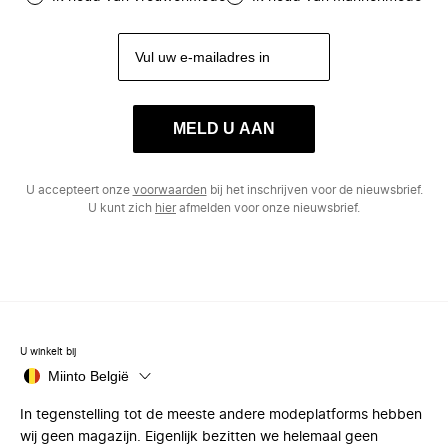
MELD U AAN
U accepteert onze
voorwaarden
bij het inschrijven voor de nieuwsbrief.
U kunt zich
hier
afmelden voor onze nieuwsbrief.
U winkelt bij
Miinto België
In tegenstelling tot de meeste andere modeplatforms hebben
wij geen magazijn. Eigenlijk bezitten we helemaal geen