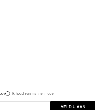
ode
Ik houd van mannenmode
MELD U AAN