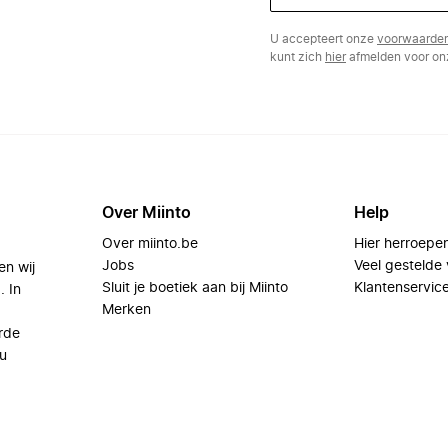
U accepteert onze
voorwaarde
kunt zich
hier
afmelden voor onz
Over Miinto
Help
Over miinto.be
Hier herroepe
Jobs
Veel gestelde
en wij
Sluit je boetiek aan bij Miinto
Klantenservic
. In
Merken
rde
u