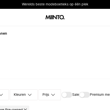
Werelds beste modeboetieks op één plek
nnen
Kleuren
Prijs
Sale
Premium me