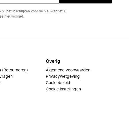
n
bij het inschrijven voor de nieuwsbrief. U
e nieuwsbrief.
Overig
n (Retourneren)
Algemene voorwaarden
 vragen
Privacywetgeving
e
Cookiebeleid
Cookie instellingen