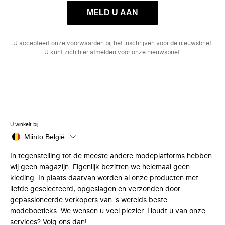
MELD U AAN
U accepteert onze
voorwaarden
bij het inschrijven voor de nieuwsbrief.
U kunt zich
hier
afmelden voor onze nieuwsbrief.
U winkelt bij
Miinto België
In tegenstelling tot de meeste andere modeplatforms hebben
wij geen magazijn. Eigenlijk bezitten we helemaal geen
kleding. In plaats daarvan worden al onze producten met
liefde geselecteerd, opgeslagen en verzonden door
gepassioneerde verkopers van 's werelds beste
modeboetieks. We wensen u veel plezier. Houdt u van onze
services? Volg ons dan!