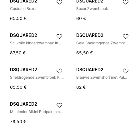
DSQUARED2
DSQUARED2
Costume Boxer
Boxer Zwembroek
65,50 €
60 €
DSQUARED2
DSQUARED2
Stijlvolle kinderzwempak in Gnawed Blue
Gele Sneldrogende Zwembroek voor Kinderen
87,50 €
65,50 €
DSQUARED2
DSQUARED2
Sneldrogende Zwembroek Kinderen Zwemkleding
Blauwe Zwemshort met Palmboomprint
65,50 €
82 €
DSQUARED2
Multicolor Bikini Badpak met Logo
76,50 €