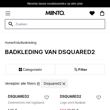
Werelds beste modeboetieks op één plek
Home
/
Kids
/
Badkleding
BADKLEDING VAN DSQUARED2
Categorieën
Filter
Verwijder alle filters
Dsquared2
DSQUARED2
DSQUARED2
Zwemshorts met logoband
Logo-print Badpak