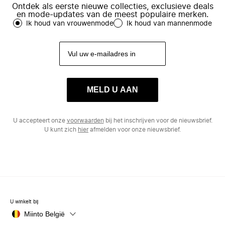
Ontdek als eerste nieuwe collecties, exclusieve deals
en mode-updates van de meest populaire merken.
Ik houd van vrouwenmode
Ik houd van mannenmode
MELD U AAN
U accepteert onze
voorwaarden
bij het inschrijven voor de nieuwsbrief.
U kunt zich
hier
afmelden voor onze nieuwsbrief.
U winkelt bij
Miinto België