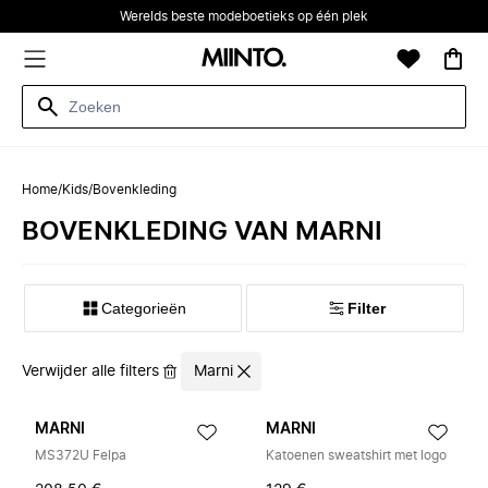
Werelds beste modeboetieks op één plek
Home
/
Kids
/
Bovenkleding
BOVENKLEDING VAN MARNI
Categorieën
Filter
Verwijder alle filters
Marni
MARNI
MARNI
MS372U Felpa
Katoenen sweatshirt met logo