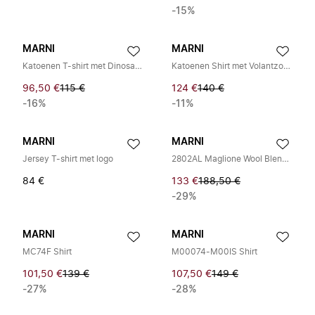
-15%
MARNI
MARNI
Katoenen T-shirt met Dinosaurussenprint
Katoenen Shirt met Volantzoom
96,50 €
115 €
124 €
140 €
-16%
-11%
MARNI
MARNI
Jersey T-shirt met logo
2802AL Maglione Wool Blend Sweater
84 €
133 €
188,50 €
-29%
MARNI
MARNI
MC74F Shirt
M00074-M00IS Shirt
101,50 €
139 €
107,50 €
149 €
-27%
-28%