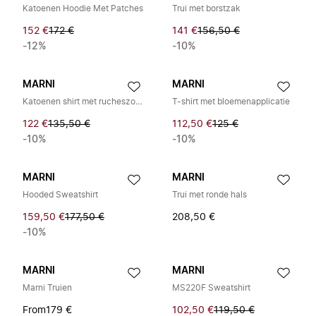
Katoenen Hoodie Met Patches
Trui met borstzak
152 €
172 €
141 €
156,50 €
-12%
-10%
MARNI
MARNI
Katoenen shirt met rucheszoom
T-shirt met bloemenapplicatie
122 €
135,50 €
112,50 €
125 €
-10%
-10%
MARNI
MARNI
Hooded Sweatshirt
Trui met ronde hals
159,50 €
177,50 €
208,50 €
-10%
MARNI
MARNI
Marni Truien
MS220F Sweatshirt
From
179 €
102,50 €
119,50 €