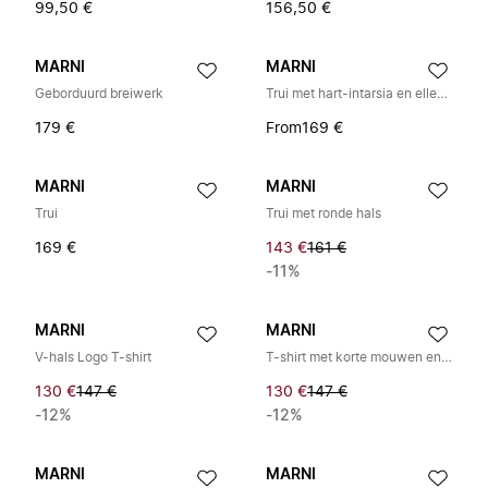
99,50 €
156,50 €
MARNI
MARNI
Geborduurd breiwerk
Trui met hart-intarsia en elleboogpatches
179 €
From
169 €
MARNI
MARNI
Trui
Trui met ronde hals
169 €
143 €
161 €
-11%
MARNI
MARNI
V-hals Logo T-shirt
T-shirt met korte mouwen en logo
130 €
147 €
130 €
147 €
-12%
-12%
MARNI
MARNI