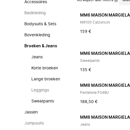
Verwijder alle filters
MM6
Accessoires
Badkleding
MM6 MAISON MARGIEL
M6100 Calzoncini
Bodysuits & Sets
159 €
Bovenkleding
Broeken & Jeans
MM6 MAISON MARGIEL
Jeans
Sweatpants
Korte broeken
135 €
Lange broeken
MM6 MAISON MARGIEL
Leggings
Pantalone P248U
Sweatpants
188,50 €
Jassen
MM6 MAISON MARGIEL
Jumpsuits
Jeans