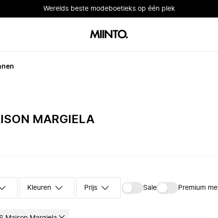
Werelds beste modeboetieks op één plek
nnen
ISON MARGIELA
Kleuren
Prijs
Sale
Premium me