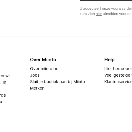
U accepteert onze
voorwaarde
kunt zich
hier
afmelden voor onz
Over Miinto
Help
Over miinto.be
Hier herroepe
Jobs
Veel gestelde
en wij
Sluit je boetiek aan bij Miinto
Klantenservic
. In
Merken
rde
u