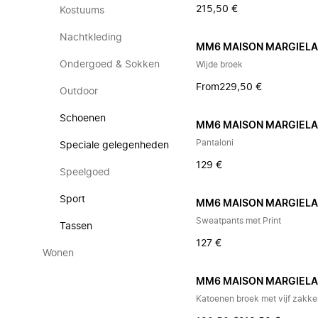
215,50 €
Kostuums
Nachtkleding
MM6 MAISON MARGIEL
Ondergoed & Sokken
Wijde broek
From
229,50 €
Outdoor
Schoenen
MM6 MAISON MARGIEL
Pantaloni
Speciale gelegenheden
129 €
Speelgoed
Sport
MM6 MAISON MARGIEL
Sweatpants met Print
Tassen
127 €
Wonen
MM6 MAISON MARGIEL
Katoenen broek met vijf zakk