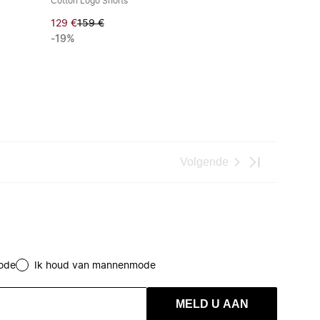
Cotton Logo Shorts
129 €
159 €
-19%
Volgende
ode
Ik houd van mannenmode
MELD U AAN