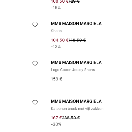
108,50 €
129 €
-16%
A
MM6 MAISON MARGIELA
Shorts
104,50 €
118,50 €
-12%
A
MM6 MAISON MARGIELA
Logo Cotton Jersey Shorts
159 €
A
MM6 MAISON MARGIELA
Katoenen broek met vijf zakken
167 €
238,50 €
-30%