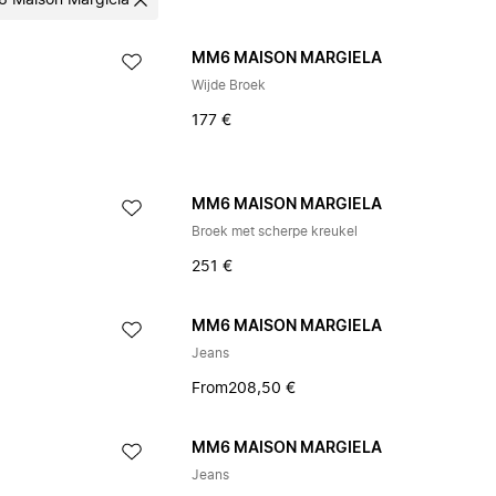
 Maison Margiela
A
MM6 MAISON MARGIELA
Wijde Broek
177 €
A
MM6 MAISON MARGIELA
Broek met scherpe kreukel
251 €
A
MM6 MAISON MARGIELA
Jeans
From
208,50 €
A
MM6 MAISON MARGIELA
Jeans