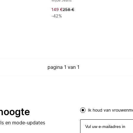
Wijde Jeans
149 €
258 €
-42%
pagina
1
van
1
 hoogte
Ik houd van vrouwenm
eals en mode-updates