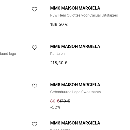
A
MM6 MAISON MARGIELA
Ruw Hem Culottes voor Casual Uitstapjes
188,50 €
A
MM6 MAISON MARGIELA
duurd logo
Pantaloni
218,50 €
A
MM6 MAISON MARGIELA
Geborduurde Logo Sweatpants
86 €
179 €
-52%
A
MM6 MAISON MARGIELA