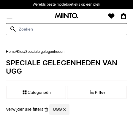
Werelds beste modeboetieks op één plek
Home
/
Kids
/
Speciale gelegenheden
SPECIALE GELEGENHEDEN VAN
UGG
Categorieën
Filter
Verwijder alle filters
UGG