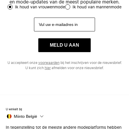
en mode-updates van de meest populaire merken.
Ik houd van vrouwenmode
Ik houd van mannenmode
MELD U AAN
U accepteert onze
voorwaarden
bij het inschrijven voor de nieuwsbrief.
U kunt zich
hier
afmelden voor onze nieuwsbrief.
U winkelt bij
Miinto België
In tegenstelling tot de meeste andere modeplatforms hebben