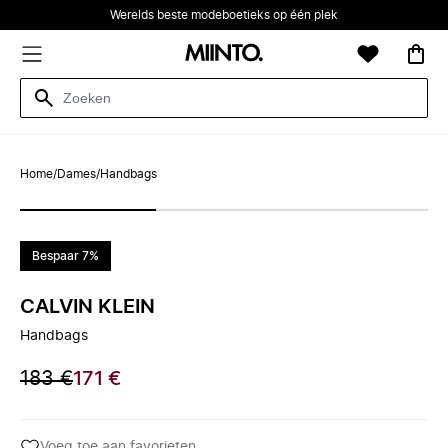
Werelds beste modeboetieks op één plek
Home
/
Dames
/
Handbags
Bespaar 7%
CALVIN KLEIN
Handbags
183 €
171 €
Voeg toe aan favorieten