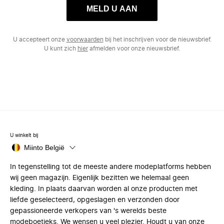
MELD U AAN
U accepteert onze
voorwaarden
bij het inschrijven voor de nieuwsbrief.
U kunt zich
hier
afmelden voor onze nieuwsbrief.
U winkelt bij
Miinto België
In tegenstelling tot de meeste andere modeplatforms hebben
wij geen magazijn. Eigenlijk bezitten we helemaal geen
kleding. In plaats daarvan worden al onze producten met
liefde geselecteerd, opgeslagen en verzonden door
gepassioneerde verkopers van 's werelds beste
modeboetieks. We wensen u veel plezier. Houdt u van onze