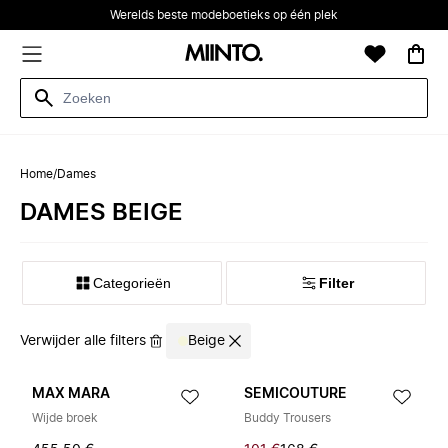
Werelds beste modeboetieks op één plek
Home
/
Dames
DAMES BEIGE
Categorieën
Filter
Verwijder alle filters
Beige
MAX MARA
SEMICOUTURE
Wijde broek
Buddy Trousers