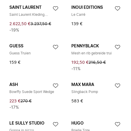
SAINT LAURENT
INOUI EDITIONS
Saint Laurent Kleding....
Le Carré
2.622,50 €
3.237,50 €
139 €
-19%
GUESS
PENNYBLACK
Guess Truien
Mesh en rib gebreide trui
159 €
192,50 €
216,50 €
-11%
ASH
MAX MARA
Bowffy Suede Sport Wedge
Slingback Pomp
223 €
270 €
583 €
-17%
LE SULLY STUDIO
HUGO
Gonna in pizzo
Brielle Tote