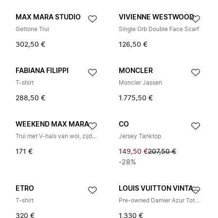
MAX MARA STUDIO
VIVIENNE WESTWOOD
Gettone Trui
Single Orb Double Face Scarf
302,50 €
126,50 €
FABIANA FILIPPI
MONCLER
T-shirt
Moncler Jassen
288,50 €
1.775,50 €
WEEKEND MAX MARA
CO
Trui met V-hals van wol, zijde en kasjmier
Jersey Tanktop
171 €
149,50 €
207,50 €
-28%
ETRO
LOUIS VUITTON VINTAGE
T-shirt
Pre-owned Damier Azur Tote Bag
320 €
1.330 €