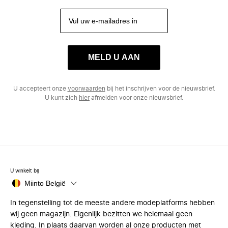
MELD U AAN
U accepteert onze
voorwaarden
bij het inschrijven voor de nieuwsbrief.
U kunt zich
hier
afmelden voor onze nieuwsbrief.
U winkelt bij
Miinto België
In tegenstelling tot de meeste andere modeplatforms hebben
wij geen magazijn. Eigenlijk bezitten we helemaal geen
kleding. In plaats daarvan worden al onze producten met