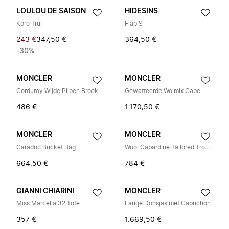
LOULOU DE SAISON
HIDESINS
Koro Trui
Flap S
243 €
347,50 €
364,50 €
-30%
MONCLER
MONCLER
Corduroy Wijde Pijpen Broek
Gewatteerde Wolmix Cape
486 €
1.170,50 €
MONCLER
MONCLER
Caradoc Bucket Bag
Wool Gabardine Tailored Trousers
664,50 €
784 €
GIANNI CHIARINI
MONCLER
Miss Marcella 32 Tote
Lange Donsjas met Capuchon
357 €
1.669,50 €