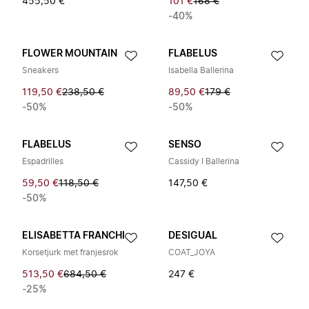
455,50 €
101 €
168 €
-40%
FLOWER MOUNTAIN
FLABELUS
Sneakers
Isabella Ballerina
119,50 €
238,50 €
89,50 €
179 €
-50%
-50%
FLABELUS
SENSO
Espadrilles
Cassidy I Ballerina
59,50 €
118,50 €
147,50 €
-50%
ELISABETTA FRANCHI
DESIGUAL
Korsetjurk met franjesrok
COAT_JOYA
513,50 €
684,50 €
247 €
-25%