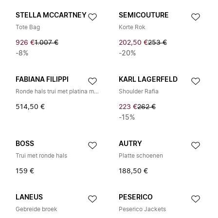
STELLA MCCARTNEY
SEMICOUTURE
Tote Bag
Korte Rok
926 €
1.007 €
202,50 €
253 €
-8%
-20%
FABIANA FILIPPI
KARL LAGERFELD
Ronde hals trui met platina mohair & micro pailletten
Shoulder Rafia
514,50 €
223 €
262 €
-15%
BOSS
AUTRY
Trui met ronde hals
Platte schoenen
159 €
188,50 €
LANEUS
PESERICO
Gebreide broek
Peserico Jackets