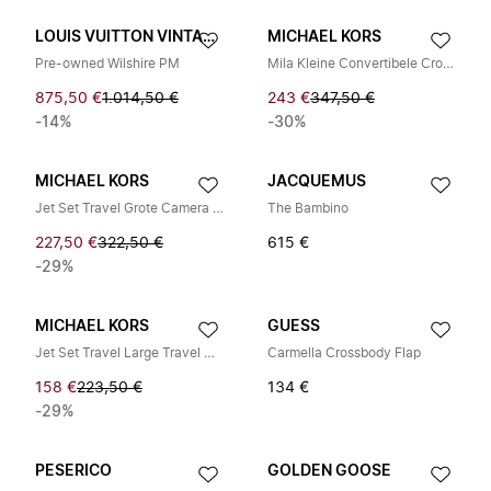
LOUIS VUITTON VINTAGE
MICHAEL KORS
Pre-owned Wilshire PM
Mila Kleine Convertibele Crossbody Tas
875,50 €
1.014,50 €
243 €
347,50 €
-14%
-30%
MICHAEL KORS
JACQUEMUS
Jet Set Travel Grote Camera Crossbody Tas
The Bambino
227,50 €
322,50 €
615 €
-29%
MICHAEL KORS
GUESS
Jet Set Travel Large Travel Continental
Carmella Crossbody Flap
158 €
223,50 €
134 €
-29%
PESERICO
GOLDEN GOOSE