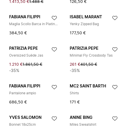
1.413,50 €
1.488 €
126,50 €
FABIANA FILIPPI
ISABEL MARANT
Maglia Scollo Barca in Platinum Lurex
Yenky Zipped Bag
384,50 €
177,50 €
PATRIZIA PEPE
PATRIZIA PEPE
Oversized Suède Jas
Minimal Fly Crossbody Tas
1.210 €
1.861,50 €
261 €
401,50 €
-35%
-35%
FABIANA FILIPPI
MC2 SAINT BARTH
Pantalone ampio
Shirts
686,50 €
171 €
YVES SALOMON
ANINE BING
Bonnet 18x25cm
Miles Sweatshirt