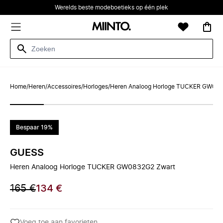
Werelds beste modeboetieks op één plek
Home
/
Heren
/
Accessoires
/
Horloges
/
Heren Analoog Horloge TUCKER GW083
Bespaar 19%
GUESS
Heren Analoog Horloge TUCKER GW0832G2 Zwart
165 €
134 €
Voeg toe aan favorieten