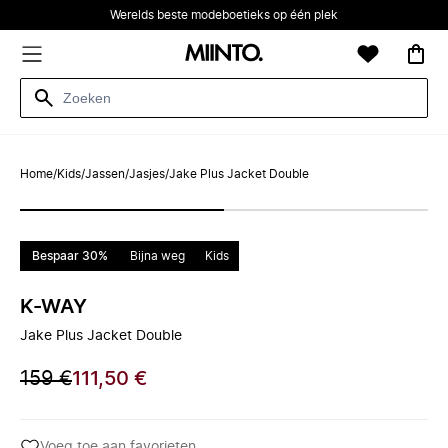
Werelds beste modeboetieks op één plek
Home
/
Kids
/
Jassen
/
Jasjes
/
Jake Plus Jacket Double
Bespaar 30%
Bijna weg
Kids
K-WAY
Jake Plus Jacket Double
159 €
111,50 €
Voeg toe aan favorieten