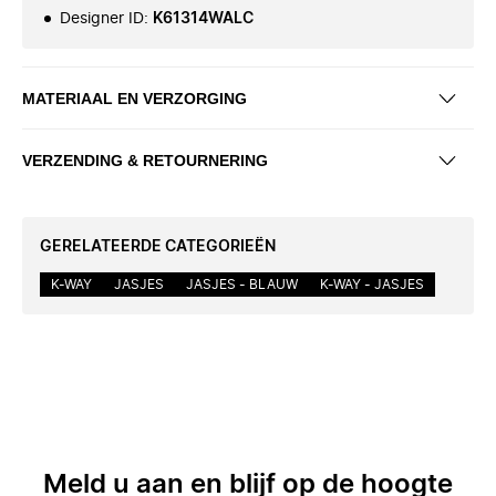
Designer ID
:
K61314WALC
MATERIAAL EN VERZORGING
VERZENDING & RETOURNERING
GERELATEERDE CATEGORIEËN
K-WAY
JASJES
JASJES - BLAUW
K-WAY - JASJES
Meld u aan en blijf op de hoogte