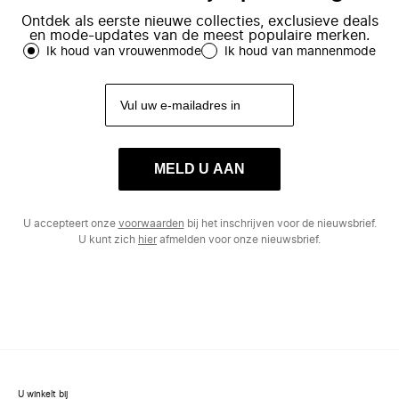
Ontdek als eerste nieuwe collecties, exclusieve deals
en mode-updates van de meest populaire merken.
Ik houd van vrouwenmode
Ik houd van mannenmode
MELD U AAN
U accepteert onze
voorwaarden
bij het inschrijven voor de nieuwsbrief.
U kunt zich
hier
afmelden voor onze nieuwsbrief.
U winkelt bij