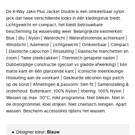
De K-Way Jake Plus Jacket Double is een omkeerbaar nylon
jack dat twee verschillende looks in één kledingstuk biedt.
Lichtgewicht en compact, het biedt betrouwbare
bescherming bij wisselvallig weer. Belangrijkste kenmerken:
Blue | Blu | Nylon | Waterdicht | Waterafstotende achterkant |
Winddicht | Ademend | Lichtgewicht | Omkeerbaar | Compact
| Elastische capuchon | Ritssluiting | Elastische manchetten en
zoom | Twee steekzakken | Thermisch getapete naden |
Dubbelzijdige constructie (gecoat vs gladde afwerking) | Eén
matte kant en één glanzende kant | Iconische meerkleurige
ritssluiting aan de voorkant | Gekleurde siliconen logo patch
op de borst | Afmetingen & pasvorm: Slim fit | Samenstelling &
onderhoud: Buitenkant: 100% Nylon | Voering: 100% Nylon |
Wassen op max. 30°C, mild programma. Niet bleken. Niet in
de droogtrommel. Koel strijken. Niet chemisch reinigen. Apart
wassen. Bescherm accessoires tijdens het wassen.
Designer kleur
:
Blauw