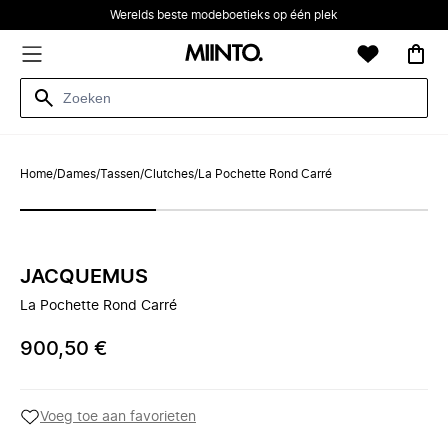
Werelds beste modeboetieks op één plek
Home
/
Dames
/
Tassen
/
Clutches
/
La Pochette Rond Carré
JACQUEMUS
La Pochette Rond Carré
900,50 €
Voeg toe aan favorieten