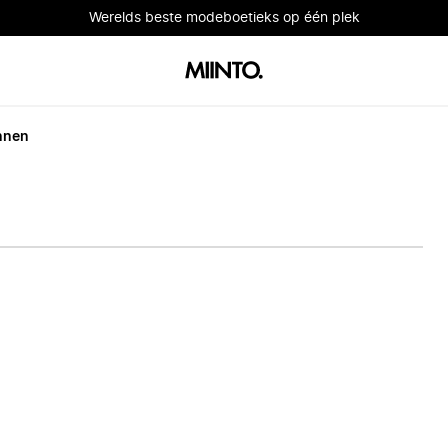
Werelds beste modeboetieks op één plek
nnen