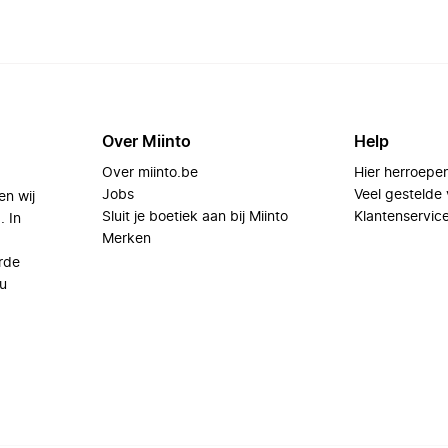
Over Miinto
Help
Over miinto.be
Hier herroepe
Jobs
Veel gestelde
en wij
Sluit je boetiek aan bij Miinto
Klantenservic
. In
Merken
rde
u