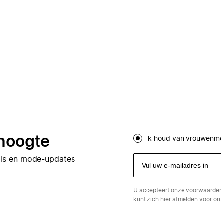
 hoogte
Ik houd van vrouwenm
eals en mode-updates
U accepteert onze
voorwaarde
kunt zich
hier
afmelden voor onz