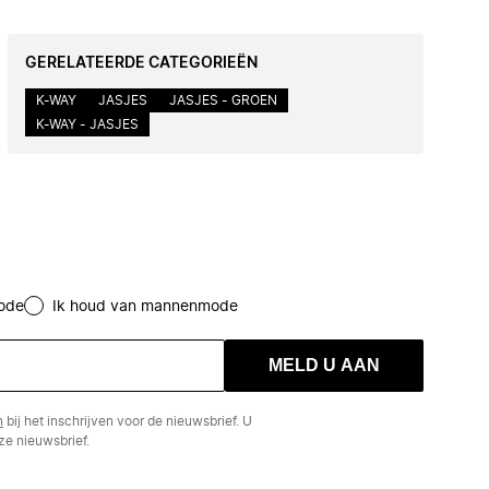
GERELATEERDE CATEGORIEËN
K-WAY
JASJES
JASJES - GROEN
K-WAY - JASJES
ode
Ik houd van mannenmode
MELD U AAN
n
bij het inschrijven voor de nieuwsbrief. U
e nieuwsbrief.