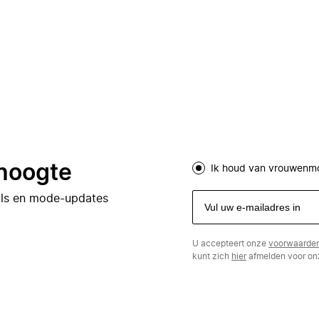
 hoogte
Ik houd van vrouwenm
eals en mode-updates
U accepteert onze
voorwaarde
kunt zich
hier
afmelden voor onz