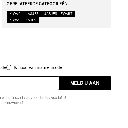
GERELATEERDE CATEGORIEËN
K-WAY
JASJES
JASJES - ZWART
K-WAY - JASJES
ode
Ik houd van mannenmode
MELD U AAN
n
bij het inschrijven voor de nieuwsbrief. U
e nieuwsbrief.