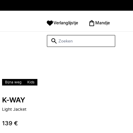
Verlanglijstje
Mandje
Bijna weg
Kids
K-WAY
Light Jacket
139 €