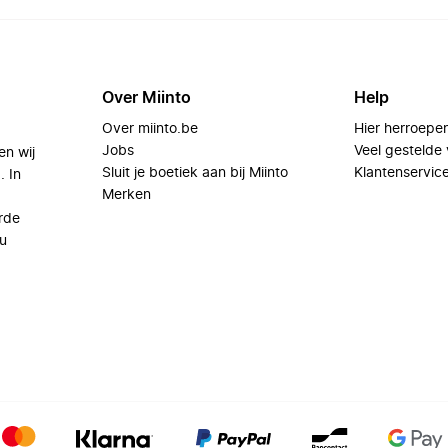
Over Miinto
Help
Over miinto.be
Hier herroepe
Jobs
Veel gestelde
en wij
Sluit je boetiek aan bij Miinto
Klantenservic
. In
Merken
rde
u