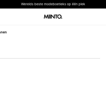
Werelds beste modeboetieks op één plek
nnen