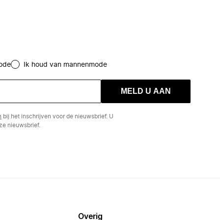
ode
Ik houd van mannenmode
MELD U AAN
n
bij het inschrijven voor de nieuwsbrief. U
e nieuwsbrief.
Overig