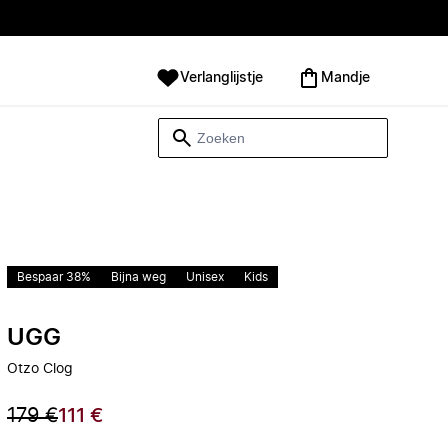
Verlanglijstje
Mandje
Bespaar 38%
Bijna weg
Unisex
Kids
UGG
Otzo Clog
179 €
111 €