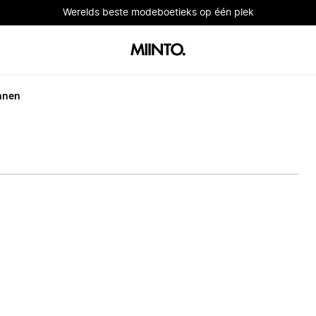
Werelds beste modeboetieks op één plek
nnen