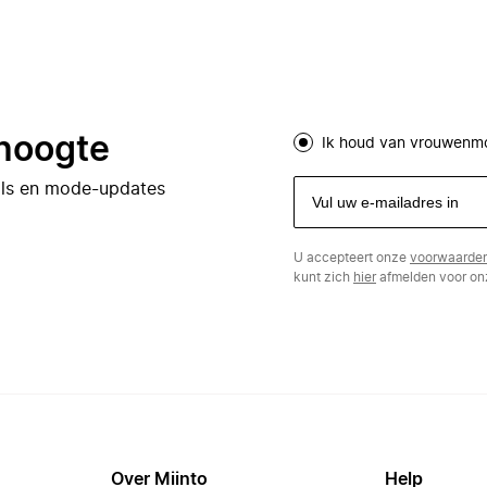
 hoogte
Ik houd van vrouwenm
eals en mode-updates
U accepteert onze
voorwaarde
kunt zich
hier
afmelden voor onz
Over Miinto
Help